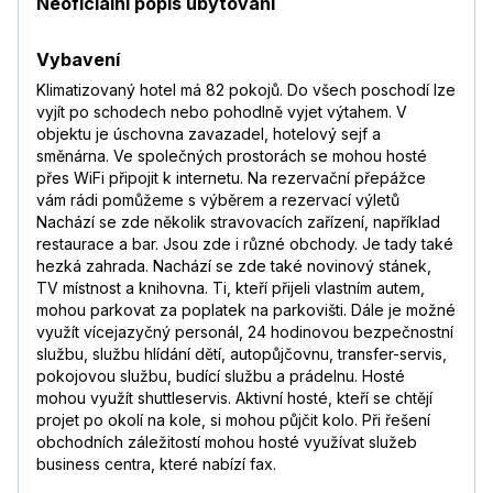
Neoficiální popis ubytování
Vybavení
Klimatizovaný hotel má 82 pokojů. Do všech poschodí lze
vyjít po schodech nebo pohodlně vyjet výtahem. V
objektu je úschovna zavazadel, hotelový sejf a
směnárna. Ve společných prostorách se mohou hosté
přes WiFi připojit k internetu. Na rezervační přepážce
vám rádi pomůžeme s výběrem a rezervací výletů
Nachází se zde několik stravovacích zařízení, například
restaurace a bar. Jsou zde i různé obchody. Je tady také
hezká zahrada. Nachází se zde také novinový stánek,
TV místnost a knihovna. Ti, kteří přijeli vlastním autem,
mohou parkovat za poplatek na parkovišti. Dále je možné
využít vícejazyčný personál, 24 hodinovou bezpečnostní
službu, službu hlídání dětí, autopůjčovnu, transfer-servis,
pokojovou službu, budící službu a prádelnu. Hosté
mohou využít shuttleservis. Aktivní hosté, kteří se chtějí
projet po okolí na kole, si mohou půjčit kolo. Při řešení
obchodních záležitostí mohou hosté využívat služeb
business centra, které nabízí fax.