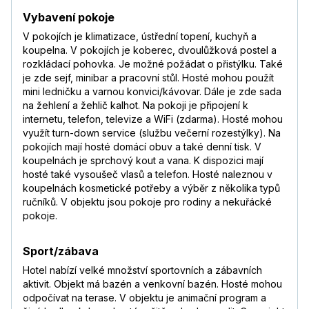
Vybavení pokoje
V pokojích je klimatizace, ústřední topení, kuchyň a
koupelna. V pokojích je koberec, dvoulůžková postel a
rozkládací pohovka. Je možné požádat o přistýlku. Také
je zde sejf, minibar a pracovní stůl. Hosté mohou použít
mini ledničku a varnou konvici/kávovar. Dále je zde sada
na žehlení a žehlič kalhot. Na pokoji je připojení k
internetu, telefon, televize a WiFi (zdarma). Hosté mohou
využít turn-down service (službu večerní rozestýlky). Na
pokojích mají hosté domácí obuv a také denní tisk. V
koupelnách je sprchový kout a vana. K dispozici mají
hosté také vysoušeč vlasů a telefon. Hosté naleznou v
koupelnách kosmetické potřeby a výběr z několika typů
ručníků. V objektu jsou pokoje pro rodiny a nekuřácké
pokoje.
Sport/zábava
Hotel nabízí velké množství sportovních a zábavních
aktivit. Objekt má bazén a venkovní bazén. Hosté mohou
odpočívat na terase. V objektu je animační program a