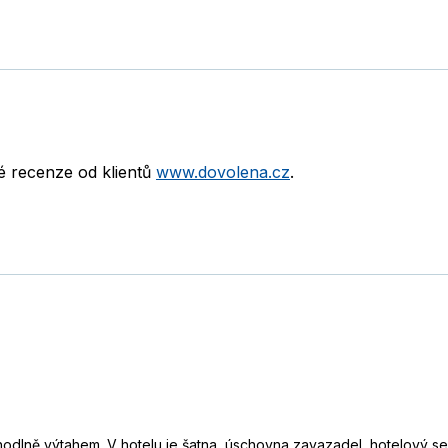
né recenze od klientů
www.dovolena.cz
.
odlně výtahem. V hotelu je šatna, úschovna zavazadel, hotelový se