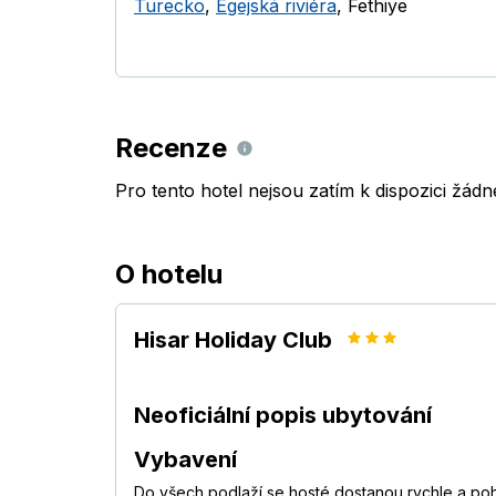
Turecko
,
Egejská riviéra
,
Fethiye
Recenze
Pro tento hotel nejsou zatím k dispozici žád
O hotelu
Hisar Holiday Club
Neoficiální popis ubytování
Vybavení
Do všech podlaží se hosté dostanou rychle a poh