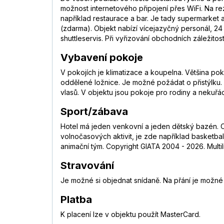
možnost internetového připojení přes WiFi. Na r
například restaurace a bar. Je tady supermarket 
(zdarma). Objekt nabízí vícejazyčný personál, 2
shuttleservis. Při vyřizování obchodních záležitos
Vybavení pokoje
V pokojích je klimatizace a koupelna. Většina p
oddělené ložnice. Je možné požádat o přistýlku. 
vlasů. V objektu jsou pokoje pro rodiny a nekuřá
Sport/zábava
Hotel má jeden venkovní a jeden dětský bazén. O
volnočasových aktivit, je zde například basketbal
animační tým. Copyright GIATA 2004 - 2026. Multi
Stravování
Je možné si objednat snídaně. Na přání je možné 
Platba
K placení lze v objektu použít MasterCard.