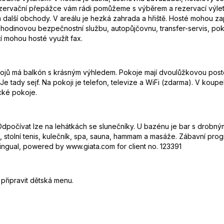
ezervační přepážce vám rádi pomůžeme s výběrem a rezervací výletů
a další obchody. V areálu je hezká zahrada a hřiště. Hosté mohou z
4 hodinovou bezpečnostní službu, autopůjčovnu, transfer-servis, po
tí mohou hosté využít fax.
okojů má balkón s krásným výhledem. Pokoje mají dvoulůžkovou pos
Je tady sejf. Na pokoji je telefon, televize a WiFi (zdarma). V kou
cké pokoje.
dpočívat lze na lehátkách se slunečníky. U bazénu je bar s drobn
, stolní tenis, kulečník, spa, sauna, hammam a masáže. Zábavní prog
lingual, powered by www.giata.com for client no. 123391
připravit dětská menu.