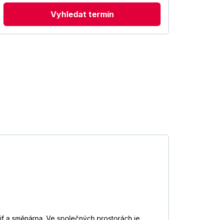
Vyhledat termín
jf a směnárna. Ve společných prostorách je