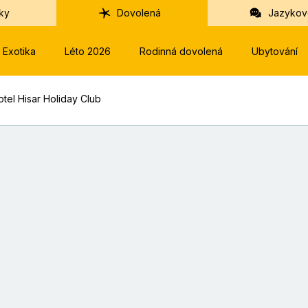
ky
Dovolená
Jazykov
Exotika
Léto 2026
Rodinná dovolená
Ubytování
otel Hisar Holiday Club