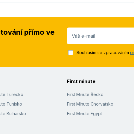
stování přímo ve
Váš e-mail
Souhlasím se zpracováním
o
First minute
nute Turecko
First Minute Řecko
ute Tunisko
First Minute Chorvatsko
ute Bulharsko
First Minute Egypt