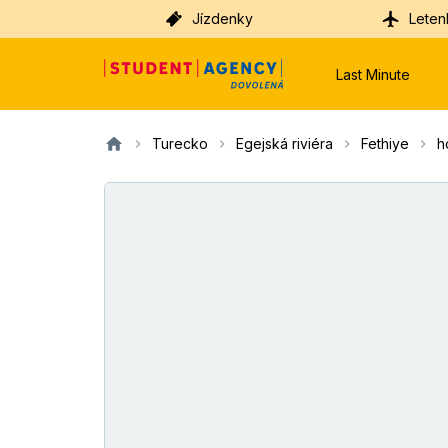
Jízdenky
Leten
Last Minute
Turecko
Egejská riviéra
Fethiye
h