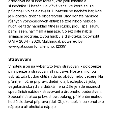
odpočívat na slunné terase, kde jsou lehátka a
slunečníky. U bazénu je vířivá vana, ve které se lze
příjemně uvolnit a osvěžit. U bazénu se nachází bar, kde
je k dostání drobné občerstvení. Díky bohaté nabídce
různých volnočasových aktivit se zde nikdo nebude
nudit. Je tady například fitness studio, jógu, spa, saunu,
parní lázeň, hammam a masáže. Objekt dále nabízí
animační program, živou hudbu a diskotéku. Copyright
GIATA 2004 - 2026. Multilingual, powered by
www.giata.com for client no. 123391
Stravování
V hotelu jsou na výběr tyto typy stravování - polopenze,
plná penze a stravování all inclusive. Hosté si mohou
vybrat, zda budou chtít snídaně, obědy nebo večeře. Na
přání je možné připravit dietní jídla, bezlepková jídla,
vegetariánská jídla a dětská menu Dále je zde možnost
speciálních nabídek stravování a drobného občerstvení.
Speciální atrakce je tzv. showcooking, při kterém mohou
hosté sledovat přípravu jídel. Objekt nabízí nealkoholické
nápoje a alkoholické nápoje.