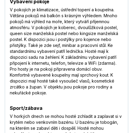
Vybavení pokoje
V pokojích je klimatizace, ústřední topení a koupelna.
Většina pokojů má balkón s krásným výhledem. Mnoho
pokojů má výhled na moře, který vytváří příjemnou
atmosféru. V pokojích je koberec, dvoulůžková postel,
queen size manželská postel nebo kingsize manželská
postel. K dispozici jsou i postýlky pro kojence nebo
přistýlky. Také je zde sejf, minibar a pracovní stůl. Ke
standardnímu vybavení patří lednička. Hosté mají k
dispozici sadu na žehlení. K základnímu vybavení patří
připojení k internetu, telefon, televize a WiFi (zdarma).
Pro hosty je na pokoji připravena domácí obuv.
Komfortně vybavené koupelny mají sprchový kout. K
dispozici mají hosté také vysoušeč vlasů, kosmetické
zrcátko a župan. V objektu jsou pokoje pro rodiny a
nekuřácké pokoje.
Sport/zábava
V horkých dnech se mohou hosté zchladit a zaplavat si v
krytém nebo venkovním bazénu. U bazénu je tobogán,
na kterém se zabaví děti i dospělí. Hosté mohou