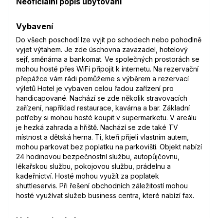
Neoficiální popis ubytování
Vybavení
Do všech poschodí lze vyjít po schodech nebo pohodlně
vyjet výtahem. Je zde úschovna zavazadel, hotelový
sejf, směnárna a bankomat. Ve společných prostorách se
mohou hosté přes WiFi připojit k internetu. Na rezervační
přepážce vám rádi pomůžeme s výběrem a rezervací
výletů Hotel je vybaven celou řadou zařízení pro
handicapované. Nachází se zde několik stravovacích
zařízení, například restaurace, kavárna a bar. Základní
potřeby si mohou hosté koupit v supermarketu. V areálu
je hezká zahrada a hřiště. Nachází se zde také TV
místnost a dětská herna. Ti, kteří přijeli vlastním autem,
mohou parkovat bez poplatku na parkovišti. Objekt nabízí
24 hodinovou bezpečnostní službu, autopůjčovnu,
lékařskou službu, pokojovou službu, prádelnu a
kadeřnictví. Hosté mohou využít za poplatek
shuttleservis. Při řešení obchodních záležitostí mohou
hosté využívat služeb business centra, které nabízí fax.