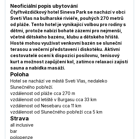
Neoficiální popis ubytování
Čtyřhvězdičkový hotel Sineva Park se nachází v obci
Sveti Vlas na bulharské riviéře, pouhých 270 metrů
od pláže. Tento hotel je vynikající volbou pro rodiny s
dětmi, protože nabízí bohaté zázemí pro nejmenší,
včetně dětského bazénu, klubu a dětského hřiště.
Hosté mohou využívat venkovní bazén se sluneční
terasou a večerní představení i diskotéku. Aktivní
cestovatelé ocení k dispozici posilovnu, tenisový
kurt a možnost zapůjčení kol, zatímco relaxaci zajistí
sauna a nabídka masáží.
Poloha
Hotel se nachází ve městě Sveti Vlas, nedaleko
Slunečného pobřeží.
vzdálenost od pláže cca 270 m
vzdálenost od letiště v Burgasu cca 33 km
vzdálenost od Nesebaru cca 11 km
vzdálenost od Slunečného pobřeží cca 5 km
Strava
all inclusive
bar
polopenze