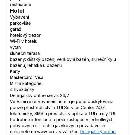
restaurace
Hotel
Vybavení
parkoviště
garáž
hotelový trezor
Wi-Fi v hotelu
výtah
sluneční terasa
bazény: dětský bazén, venkovní bazén, slunečníky u
bazénu, lehátka u bazénu
Karty
Mastercard, Visa
Místní kategorie
4 hvězdičky
Delegátský online servis 24/7
Ve Vámi rezervovaném hotelu je péče poskytována
pouze prostřednictvím TUI Service Center 24/7:
telefonicky, SMS a přes chat v aplikaci TUI na myTUI.
Podrobné informace o péči zástupce v jednotlivých
pobytových místech a jazykových požadavcích
naleznete na www.tui.cz v záložce
Delegátský online