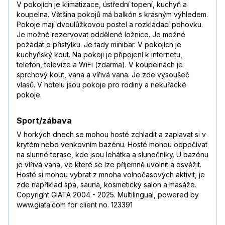
V pokojích je klimatizace, ústřední topení, kuchyň a
koupelna. Většina pokojů má balkón s krásným výhledem.
Pokoje mají dvoulůžkovou postel a rozkládací pohovku.
Je možné rezervovat oddělené ložnice. Je možné
požádat o přistýlku. Je tady minibar. V pokojích je
kuchyňský kout. Na pokoji je připojení k internetu,
telefon, televize a WiFi (zdarma). V koupelnách je
sprchový kout, vana a vířivá vana. Je zde vysoušeč
vlasů. V hotelu jsou pokoje pro rodiny a nekuřácké
pokoje.
Sport/zábava
V horkých dnech se mohou hosté zchladit a zaplavat si v
krytém nebo venkovním bazénu. Hosté mohou odpočívat
na slunné terase, kde jsou lehátka a slunečníky. U bazénu
je vířivá vana, ve které se lze příjemně uvolnit a osvěžit.
Hosté si mohou vybrat z mnoha volnočasových aktivit, je
zde například spa, sauna, kosmetický salon a masáže.
Copyright GIATA 2004 - 2025. Multilingual, powered by
www.giata.com for client no. 123391