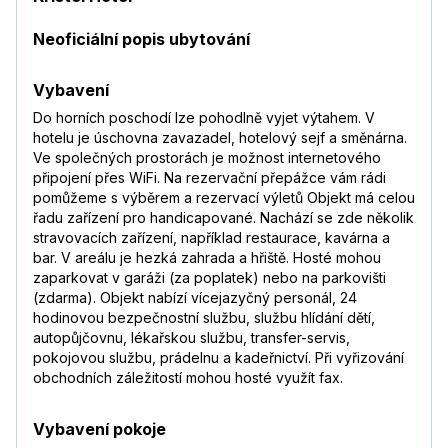
Neoficiální popis ubytování
Vybavení
Do horních poschodí lze pohodlně vyjet výtahem. V
hotelu je úschovna zavazadel, hotelový sejf a směnárna.
Ve společných prostorách je možnost internetového
připojení přes WiFi. Na rezervační přepážce vám rádi
pomůžeme s výběrem a rezervací výletů Objekt má celou
řadu zařízení pro handicapované. Nachází se zde několik
stravovacích zařízení, například restaurace, kavárna a
bar. V areálu je hezká zahrada a hřiště. Hosté mohou
zaparkovat v garáži (za poplatek) nebo na parkovišti
(zdarma). Objekt nabízí vícejazyčný personál, 24
hodinovou bezpečnostní službu, službu hlídání dětí,
autopůjčovnu, lékařskou službu, transfer-servis,
pokojovou službu, prádelnu a kadeřnictví. Při vyřizování
obchodních záležitostí mohou hosté využít fax.
Vybavení pokoje