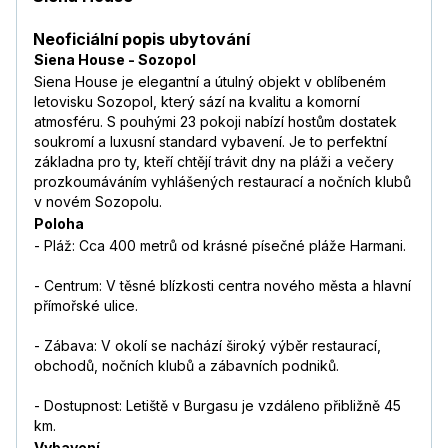
Neoficiální popis ubytování
Siena House - Sozopol
Siena House je elegantní a útulný objekt v oblíbeném
letovisku Sozopol, který sází na kvalitu a komorní
atmosféru. S pouhými 23 pokoji nabízí hostům dostatek
soukromí a luxusní standard vybavení. Je to perfektní
základna pro ty, kteří chtějí trávit dny na pláži a večery
prozkoumáváním vyhlášených restaurací a nočních klubů
v novém Sozopolu.
Poloha
- Pláž: Cca 400 metrů od krásné písečné pláže Harmani.
- Centrum: V těsné blízkosti centra nového města a hlavní
přímořské ulice.
- Zábava: V okolí se nachází široký výběr restaurací,
obchodů, nočních klubů a zábavních podniků.
- Dostupnost: Letiště v Burgasu je vzdáleno přibližně 45
km.
Vybavení