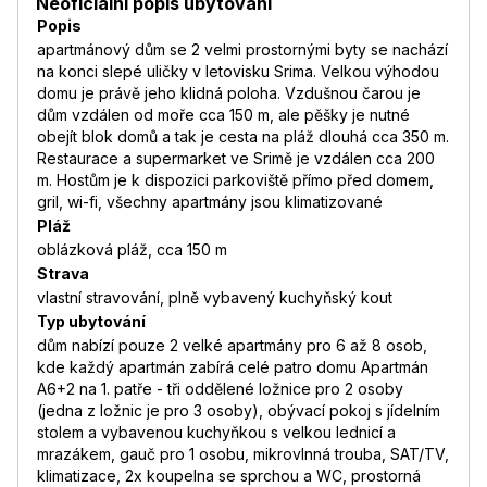
Neoficiální popis ubytování
Popis
apartmánový dům se 2 velmi prostornými byty se nachází
na konci slepé uličky v letovisku Srima. Velkou výhodou
domu je právě jeho klidná poloha. Vzdušnou čarou je
dům vzdálen od moře cca 150 m, ale pěšky je nutné
obejít blok domů a tak je cesta na pláž dlouhá cca 350 m.
Restaurace a supermarket ve Srimě je vzdálen cca 200
m. Hostům je k dispozici parkoviště přímo před domem,
gril, wi-fi, všechny apartmány jsou klimatizované
Pláž
oblázková pláž, cca 150 m
Strava
vlastní stravování, plně vybavený kuchyňský kout
Typ ubytování
dům nabízí pouze 2 velké apartmány pro 6 až 8 osob,
kde každý apartmán zabírá celé patro domu Apartmán
A6+2 na 1. patře - tři oddělené ložnice pro 2 osoby
(jedna z ložnic je pro 3 osoby), obývací pokoj s jídelním
stolem a vybavenou kuchyňkou s velkou lednicí a
mrazákem, gauč pro 1 osobu, mikrovlnná trouba, SAT/TV,
klimatizace, 2x koupelna se sprchou a WC, prostorná