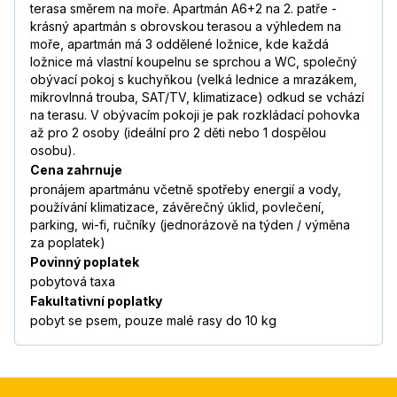
terasa směrem na moře. Apartmán A6+2 na 2. patře -
krásný apartmán s obrovskou terasou a výhledem na
moře, apartmán má 3 oddělené ložnice, kde každá
ložnice má vlastní koupelnu se sprchou a WC, společný
obývací pokoj s kuchyňkou (velká lednice a mrazákem,
mikrovlnná trouba, SAT/TV, klimatizace) odkud se vchází
na terasu. V obývacím pokoji je pak rozkládací pohovka
až pro 2 osoby (ideální pro 2 děti nebo 1 dospělou
osobu).
Cena zahrnuje
pronájem apartmánu včetně spotřeby energií a vody,
používání klimatizace, závěrečný úklid, povlečení,
parking, wi-fi, ručníky (jednorázově na týden / výměna
za poplatek)
Povinný poplatek
pobytová taxa
Fakultativní poplatky
pobyt se psem, pouze malé rasy do 10 kg