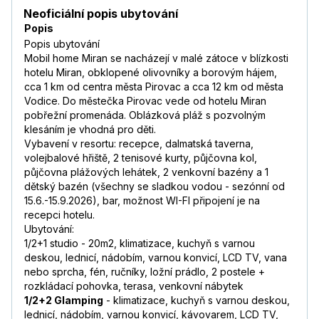
Neoficiální popis ubytování
Popis
Popis ubytování
Mobil home Miran se nacházejí v malé zátoce v blízkosti
hotelu Miran, obklopené olivovníky a borovým hájem,
cca 1 km od centra města Pirovac a cca 12 km od města
Vodice. Do městečka Pirovac vede od hotelu Miran
pobřežní promenáda. Oblázková pláž s pozvolným
klesáním je vhodná pro děti.
Vybavení v resortu: recepce, dalmatská taverna,
volejbalové hřiště, 2 tenisové kurty, půjčovna kol,
půjčovna plážových lehátek, 2 venkovní bazény a 1
dětský bazén (všechny se sladkou vodou - sezónní od
15.6.-15.9.2026), bar, možnost WI-FI připojení je na
recepci hotelu.
Ubytování:
1/2+1 studio - 20m2, klimatizace, kuchyň s varnou
deskou, lednicí, nádobím, varnou konvicí, LCD TV, vana
nebo sprcha, fén, ručníky, ložní prádlo, 2 postele +
rozkládací pohovka, terasa, venkovní nábytek
1/2+2 Glamping
- klimatizace, kuchyň s varnou deskou,
lednicí, nádobím, varnou konvicí, kávovarem, LCD TV,