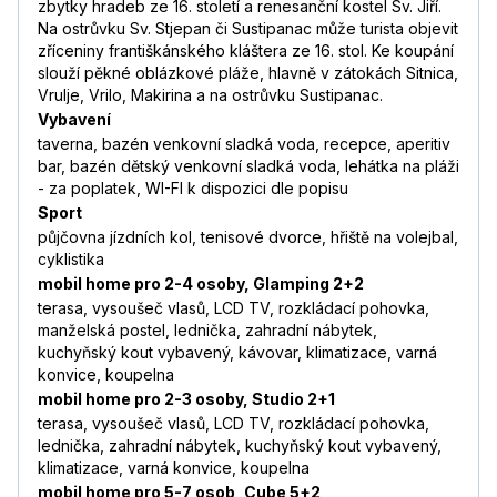
zbytky hradeb ze 16. století a renesanční kostel Sv. Jiří.
Na ostrůvku Sv. Stjepan či Sustipanac může turista objevit
zříceniny františkánského kláštera ze 16. stol. Ke koupání
slouží pěkné oblázkové pláže, hlavně v zátokách Sitnica,
Vrulje, Vrilo, Makirina a na ostrůvku Sustipanac.
Vybavení
taverna, bazén venkovní sladká voda, recepce, aperitiv
bar, bazén dětský venkovní sladká voda, lehátka na pláži
- za poplatek, WI-FI k dispozici dle popisu
Sport
půjčovna jízdních kol, tenisové dvorce, hřiště na volejbal,
cyklistika
mobil home pro 2-4 osoby, Glamping 2+2
terasa, vysoušeč vlasů, LCD TV, rozkládací pohovka,
manželská postel, lednička, zahradní nábytek,
kuchyňský kout vybavený, kávovar, klimatizace, varná
konvice, koupelna
mobil home pro 2-3 osoby, Studio 2+1
terasa, vysoušeč vlasů, LCD TV, rozkládací pohovka,
lednička, zahradní nábytek, kuchyňský kout vybavený,
klimatizace, varná konvice, koupelna
mobil home pro 5-7 osob, Cube 5+2