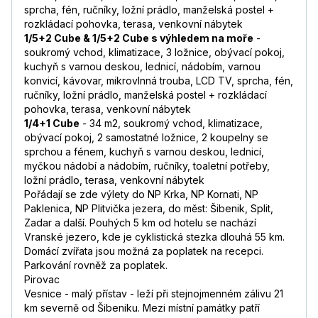
sprcha, fén, ručníky, ložní prádlo, manželská postel +
rozkládací pohovka, terasa, venkovní nábytek
1/5+2 Cube & 1/5+2 Cube s výhledem na moře
-
soukromý vchod, klimatizace, 3 ložnice, obývací pokoj,
kuchyň s varnou deskou, lednicí, nádobím, varnou
konvicí, kávovar, mikrovlnná trouba, LCD TV, sprcha, fén,
ručníky, ložní prádlo, manželská postel + rozkládací
pohovka, terasa, venkovní nábytek
1/4+1 Cube
- 34 m2, soukromý vchod, klimatizace,
obývací pokoj, 2 samostatné ložnice, 2 koupelny se
sprchou a fénem, kuchyň s varnou deskou, lednicí,
myčkou nádobí a nádobím, ručníky, toaletní potřeby,
ložní prádlo, terasa, venkovní nábytek
Pořádají se zde výlety do NP Krka, NP Kornati, NP
Paklenica, NP Plitvička jezera, do měst: Šibenik, Split,
Zadar a další. Pouhých 5 km od hotelu se nachází
Vranské jezero, kde je cyklistická stezka dlouhá 55 km.
Domácí zvířata jsou možná za poplatek na recepci.
Parkování rovněž za poplatek.
Pirovac
Vesnice - malý přístav - leží při stejnojmenném zálivu 21
km severně od Šibeniku. Mezi místní památky patří