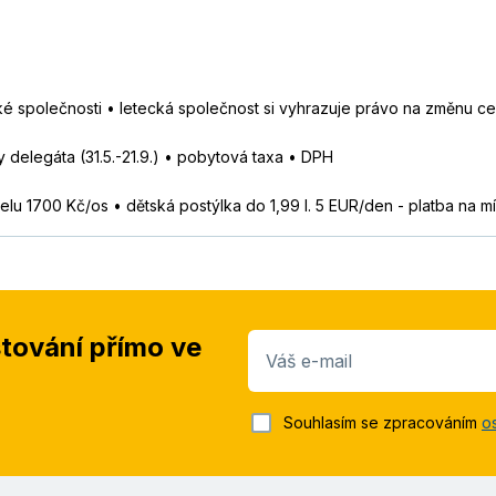
é společnosti • letecká společnost si vyhrazuje právo na změnu cen 
by delegáta (31.5.-21.9.) • pobytová taxa • DPH
telu 1700 Kč/os • dětská postýlka do 1,99 l. 5 EUR/den - platba na mí
stování přímo ve
Váš e-mail
Souhlasím se zpracováním
o