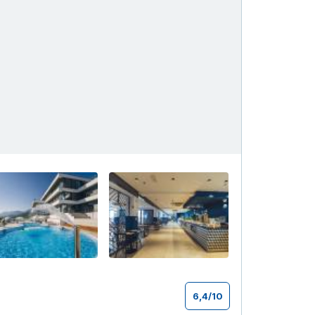
+93
6,4
/
10