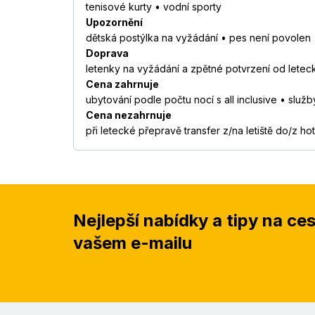
tenisové kurty • vodní sporty
Upozornění
dětská postýlka na vyžádání • pes není povolen
Doprava
letenky na vyžádání a zpětné potvrzení od leteck
Cena zahrnuje
ubytování podle počtu nocí s all inclusive • služ
Cena nezahrnuje
při letecké přepravě transfer z/na letiště do/z ho
Nejlepší nabídky a tipy na ce
vašem e-mailu