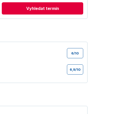
Vyhledat termín
6
/
10
6,9
/
10