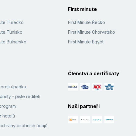
First minute
nute Turecko
First Minute Řecko
ute Tunisko
First Minute Chorvatsko
ute Bulharsko
First Minute Egypt
Členství a certifikáty
í proti úpadku
něty - pište řediteli
Naši partneři
e program
 hotelů
ochrany osobních údajů