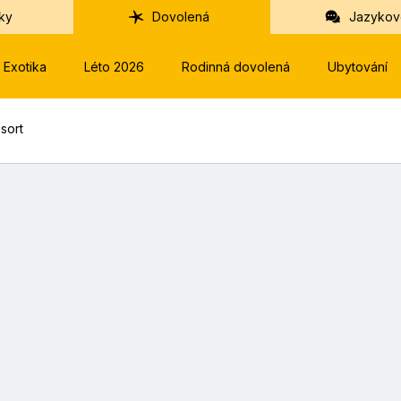
ky
Dovolená
Jazykov
Exotika
Léto 2026
Rodinná dovolená
Ubytování
esort