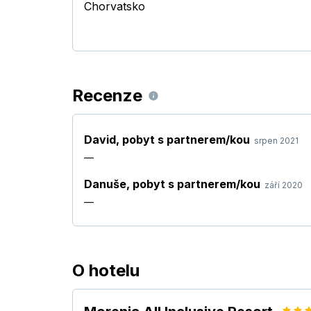
Chorvatsko
Recenze
David
,
pobyt s partnerem/kou
srpen 2021
—
Danuše
,
pobyt s partnerem/kou
září 2020
—
O hotelu