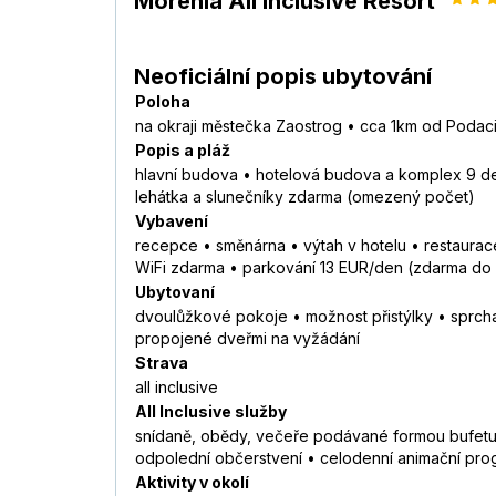
Morenia All Inclusive Resort
Neoficiální popis ubytování
Poloha
na okraji městečka Zaostrog • cca 1km od Podac
Popis a pláž
hlavní budova • hotelová budova a komplex 9 de
lehátka a slunečníky zdarma (omezený počet)
Vybavení
recepce • směnárna • výtah v hotelu • restaurac
WiFi zdarma • parkování 13 EUR/den (zdarma do 11
Ubytovaní
dvoulůžkové pokoje • možnost přistýlky • sprcha
propojené dveřmi na vyžádání
Strava
all inclusive
All Inclusive služby
snídaně, obědy, večeře podávané formou bufetu •
odpolední občerstvení • celodenní animační pro
Aktivity v okolí