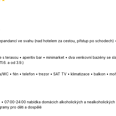
i
pandancí ve svahu (nad hotelem za cestou, přístup po schodech) 
e s terasou • aperitiv bar • minimarket • dva venkovní bazény se s
.6. a od 3.9.)
/WC • fén • telefon • trezor • SAT TV • klimatizace • balkon • moř
 07:00-24:00 nabídka domácich alkoholických a nealkoholických náp
gramy pro děti a dospělé