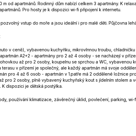
 m od apartmánů. Rodinný dům nabízí celkem 3 apartmány. K relaxa
artmánů. Pro hosty je k dispozici wi-fi připojení k internetu.
ozvolný vstup do moře a jsou ideální i pro malé děti. Půjčovna lehá
t
rnuto v ceně), vybavenou kuchyňku, mikrovlnnou troubu, chladničku
apartmán A2+2 - apartmány pro 2 až 4 osoby - se nacházejí v pří
 pohovkou až pro 2 osoby, koupelnu se sprchou a WC, vybavenou kuch
terasu v přízemí je společný, ale každý apartmán má svoje oddělen
tmán pro 4 až 6 osob - apartmán v 1.patře má 2 oddělené ložnice p
až pro 2 osoby, plně vybavený kuchyňský kout s jídelním stolem 
 K dispozici je dětská postýlka.
y, používání klimatizace, závěrečný úklid, povlečení, parking, wi-