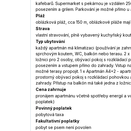
kafebarů. Supermarket s pekárnou je vzdálen 250
posezením a grilem. Parkování je možné přímo u ap
Pláž
oblázková pláž, cca 150 m, oblázkové pláže mají p
Strava
vlastní stravování, plně vybavený kuchyňský kou
Typ ubytování
každý apartmán má klimatizaci (používání je zah
sprchovým koutem, WC, balkón nebo terasu. 2 x 
ložnici pro 2 osoby, obývací pokoj s rozkládací
posezením a vstupem přímo do zahrady. Vstup na 
možné terasy propojit. 1 x Apartmán A4+2 - apar
prostorný obývací pokoj s rozkládací pohovkou 
zahrady. Přístup na balkón má také jedna z ložnic.
Cena zahrnuje
pronájem apartmánu včetně spotřeby energií a vod
poplatek)
Povinný poplatek
pobytová taxa
Fakultativní poplatky
pobyt se psem není povolen