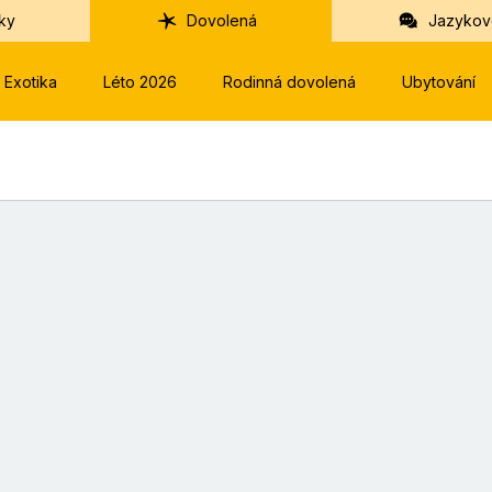
ky
Dovolená
Jazykov
Exotika
Léto 2026
Rodinná dovolená
Ubytování