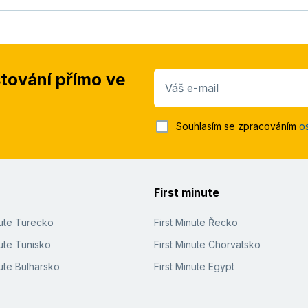
stování přímo ve
Váš e-mail
Souhlasím se zpracováním
o
First minute
nute Turecko
First Minute Řecko
ute Tunisko
First Minute Chorvatsko
ute Bulharsko
First Minute Egypt