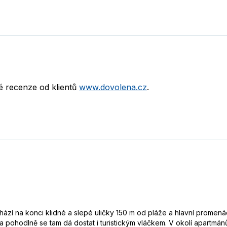
né recenze od klientů
www.dovolena.cz
.
í na konci klidné a slepé uličky 150 m od pláže a hlavní promenády
ohodlně se tam dá dostat i turistickým vláčkem. V okolí apartmánů 