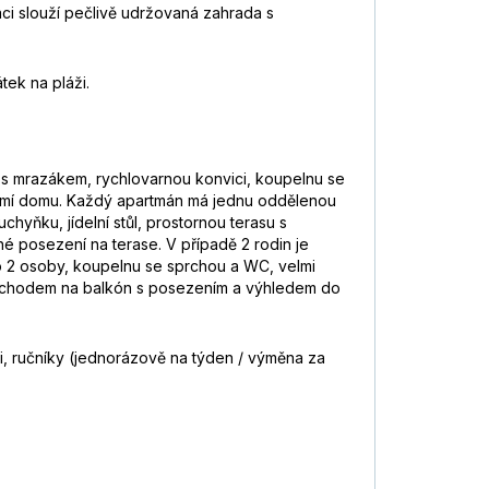
ci slouží pečlivě udržovaná zahrada s
tek na pláži.
 s mrazákem, rychlovarnou konvici, koupelnu se
zemí domu. Každý apartmán má jednu oddělenou
yňku, jídelní stůl, prostornou terasu s
é posezení na terase. V případě 2 rodin je
ro 2 osoby, koupelnu se sprchou a WC, velmi
a vchodem na balkón s posezením a výhledem do
fi, ručníky (jednorázově na týden / výměna za