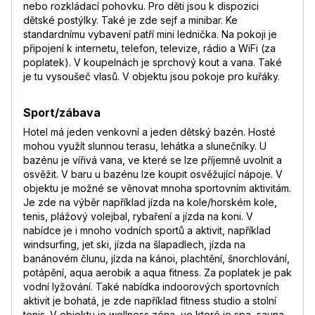
nebo rozkládací pohovku. Pro děti jsou k dispozici
dětské postýlky. Také je zde sejf a minibar. Ke
standardnímu vybavení patří mini lednička. Na pokoji je
připojení k internetu, telefon, televize, rádio a WiFi (za
poplatek). V koupelnách je sprchový kout a vana. Také
je tu vysoušeč vlasů. V objektu jsou pokoje pro kuřáky.
Sport/zábava
Hotel má jeden venkovní a jeden dětský bazén. Hosté
mohou využít slunnou terasu, lehátka a slunečníky. U
bazénu je vířivá vana, ve které se lze příjemně uvolnit a
osvěžit. V baru u bazénu lze koupit osvěžující nápoje. V
objektu je možné se věnovat mnoha sportovním aktivitám.
Je zde na výběr například jízda na kole/horském kole,
tenis, plážový volejbal, rybaření a jízda na koni. V
nabídce je i mnoho vodních sportů a aktivit, například
windsurfing, jet ski, jízda na šlapadlech, jízda na
banánovém člunu, jízda na kánoi, plachtění, šnorchlování,
potápění, aqua aerobik a aqua fitness. Za poplatek je pak
vodní lyžování. Také nabídka indoorových sportovních
aktivit je bohatá, je zde například fitness studio a stolní
tenis. V objektu je wellness zóna, ve které je spa, sauna,