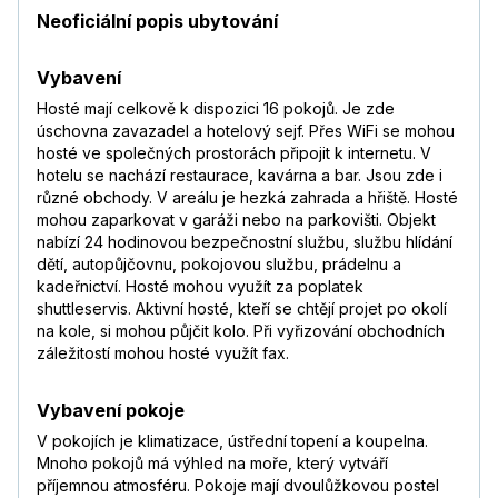
Neoficiální popis ubytování
Vybavení
Hosté mají celkově k dispozici 16 pokojů. Je zde
úschovna zavazadel a hotelový sejf. Přes WiFi se mohou
hosté ve společných prostorách připojit k internetu. V
hotelu se nachází restaurace, kavárna a bar. Jsou zde i
různé obchody. V areálu je hezká zahrada a hřiště. Hosté
mohou zaparkovat v garáži nebo na parkovišti. Objekt
nabízí 24 hodinovou bezpečnostní službu, službu hlídání
dětí, autopůjčovnu, pokojovou službu, prádelnu a
kadeřnictví. Hosté mohou využít za poplatek
shuttleservis. Aktivní hosté, kteří se chtějí projet po okolí
na kole, si mohou půjčit kolo. Při vyřizování obchodních
záležitostí mohou hosté využít fax.
Vybavení pokoje
V pokojích je klimatizace, ústřední topení a koupelna.
Mnoho pokojů má výhled na moře, který vytváří
příjemnou atmosféru. Pokoje mají dvoulůžkovou postel