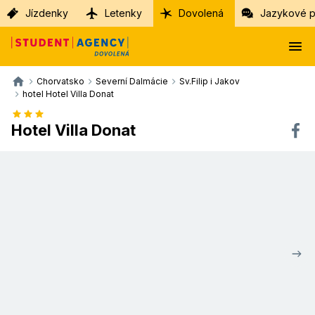
Jízdenky
Letenky
Dovolená
Jazykové p
Chorvatsko
Severní Dalmácie
Sv.Filip i Jakov
hotel Hotel Villa Donat
Hotel Villa Donat