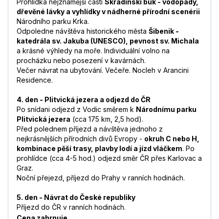
Prohlídka nejznámější části
Skradinski buk - vodopády,
dřevěné lávky a vyhlídky v nádherné přírodní scenérii
Národního parku Krka.
Odpoledne návštěva historického města
Šibenik -
katedrála sv. Jakuba (UNESCO), pevnost sv. Michala
a krásné výhledy na moře. Individuální volno na
procházku nebo posezení v kavárnách.
Večer návrat na ubytování. Večeře. Nocleh v Arancini
Residence.
4. den - Plitvická jezera a odjezd do ČR
Po snídani odjezd z Vodic směrem k
Národnímu parku
Plitvická jezera
(cca 175 km, 2,5 hod).
Před polednem příjezd a návštěva jednoho z
nejkrásnějších přírodních divů Evropy -
okruh C nebo H,
kombinace pěší trasy, plavby lodí a jízd vláčkem
. Po
prohlídce (cca 4-5 hod.) odjezd směr ČR přes Karlovac a
Graz.
Noční přejezd, příjezd do Prahy v ranních hodinách.
5. den - Návrat do České republiky
Příjezd do ČR v ranních hodinách.
Cena zahrnuje