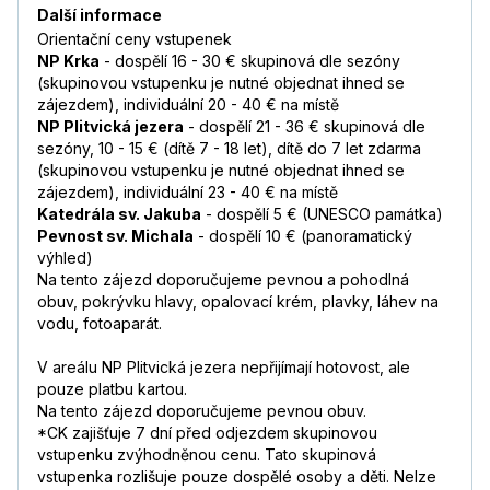
Další informace
Orientační ceny vstupenek
NP Krka
- dospělí 16 - 30 € skupinová dle sezóny
(skupinovou vstupenku je nutné objednat ihned se
zájezdem), individuální 20 - 40 € na místě
NP Plitvická jezera
- dospělí 21 - 36 € skupinová dle
sezóny, 10 - 15 € (dítě 7 - 18 let), dítě do 7 let zdarma
(skupinovou vstupenku je nutné objednat ihned se
zájezdem), individuální 23 - 40 € na místě
Katedrála sv. Jakuba
- dospělí 5 € (UNESCO památka)
Pevnost sv. Michala
- dospělí 10 € (panoramatický
výhled)
Na tento zájezd doporučujeme pevnou a pohodlná
obuv, pokrývku hlavy, opalovací krém, plavky, láhev na
vodu, fotoaparát.
V areálu NP Plitvická jezera nepřijímají hotovost, ale
pouze platbu kartou.
Na tento zájezd doporučujeme pevnou obuv.
*CK zajišťuje 7 dní před odjezdem skupinovou
vstupenku zvýhodněnou cenu. Tato skupinová
vstupenka rozlišuje pouze dospělé osoby a děti. Nelze