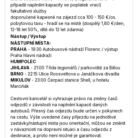
případě naplnění kapacity se poplatek vrací)
fakultativní služby
doporučené kapesné na zájezd cca 100 - 150 €/os.
pobytovou taxu - hradí se na místě (dospělý 1,80 €/den,
12-18 let 50%, dítě do 12 let zdarma)
Nástup / Výstup
NÁSTUPNÍ MÍSTA:
PRAHA
- 19:30 Autobusové nádraží Florenc / výstup
Praha hlavní nádraží
HUMPOLEC
JIHLAVA
- 21:00 Třída legionářů / parkoviště za Billou
BRNO
- 22:15 Ulice Roosveltova u Janáčkova divadla
MIKULOV
- 23:00 Čerpací stanice Shell, u hotelu
Marciňák
Cestovní kancelář si vyhrazuje právo na změny časů
odjezdů v závislosti na naplnění kapacit daných
autobusů. Přesný čas odjezdu bude určen v pokynech
na cestu. Výše uvedené časy příjezdu na jednotlivé
zastávky/nástupní místa jsou orientační, můžou se změnit
v návaznosti na dopravní situaci a času odjezdu z
destinace, a proto není možné je garantovat.