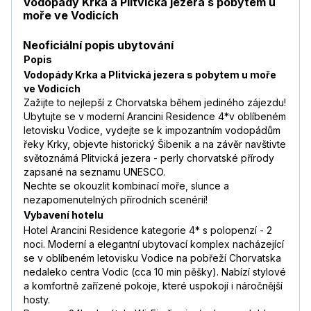
Vodopády Krka a Plitvická jezera s pobytem u
moře ve Vodicích
Neoficiální popis ubytování
Popis
Vodopády Krka a Plitvická jezera s pobytem u moře
ve Vodicích
Zažijte to nejlepší z Chorvatska během jediného zájezdu!
Ubytujte se v moderní Arancini Residence 4*v oblíbeném
letovisku Vodice, vydejte se k impozantním vodopádům
řeky Krky, objevte historický Šibenik a na závěr navštivte
světoznámá Plitvická jezera - perly chorvatské přírody
zapsané na seznamu UNESCO.
Nechte se okouzlit kombinací moře, slunce a
nezapomenutelných přírodních scenérií!
Vybavení hotelu
Hotel Arancini Residence kategorie 4* s polopenzí - 2
noci. Moderní a elegantní ubytovací komplex nacházející
se v oblíbeném letovisku Vodice na pobřeží Chorvatska
nedaleko centra Vodic (cca 10 min pěšky). Nabízí stylové
a komfortně zařízené pokoje, které uspokojí i náročnější
hosty.