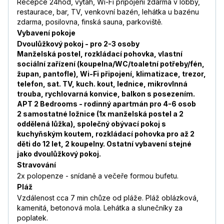
Recepce 24hod, výtah, Wi-Fi připojení zdarma v lobby,
restaurace, bar, TV, venkovní bazén, lehátka u bazénu
zdarma, posilovna, finská sauna, parkoviště.
Vybavení pokoje
Dvoulůžkový pokoj - pro 2-3 osoby
Manželská postel, rozkládací pohovka, vlastní
sociální zařízení (koupelna/WC/toaletní potřeby/fén,
župan, pantofle), Wi-Fi připojení, klimatizace, trezor,
telefon, sat. TV, kuch. kout, lednice, mikrovlnná
trouba, rychlovarná konvice, balkon s posezením.
APT 2 Bedrooms - rodinný apartmán pro 4-6 osob
2 samostatné ložnice (1x manželská postel a 2
oddělená lůžka), společný obývací pokoj s
kuchyňským koutem, rozkládací pohovka pro až 2
děti do 12 let, 2 koupelny. Ostatní vybavení stejné
jako dvoulůžkový pokoj.
Stravování
2x polopenze - snídaně a večeře formou bufetu.
Pláž
Vzdálenost cca 7 min chůze od pláže. Pláž oblázková,
kamenitá, betonová mola. Lehátka a slunečníky za
poplatek.