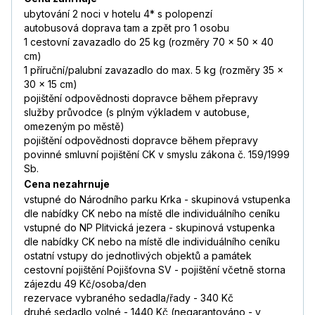
ubytování 2 noci v hotelu 4* s polopenzí
autobusová doprava tam a zpět pro 1 osobu
1 cestovní zavazadlo do 25 kg (rozměry 70 x 50 x 40
cm)
1 příruční/palubní zavazadlo do max. 5 kg (rozměry 35 x
30 x 15 cm)
pojištění odpovědnosti dopravce během přepravy
služby průvodce (s plným výkladem v autobuse,
omezeným po městě)
pojištění odpovědnosti dopravce během přepravy
povinné smluvní pojištění CK v smyslu zákona č. 159/1999
Sb.
Cena nezahrnuje
vstupné do Národního parku Krka - skupinová vstupenka
dle nabídky CK nebo na místě dle individuálního ceníku
vstupné do NP Plitvická jezera - skupinová vstupenka
dle nabídky CK nebo na místě dle individuálního ceníku
ostatní vstupy do jednotlivých objektů a památek
cestovní pojištění Pojišťovna SV - pojištění včetně storna
zájezdu 49 Kč/osoba/den
rezervace vybraného sedadla/řady - 340 Kč
druhé sedadlo volné - 1440 Kč (negarantováno - v