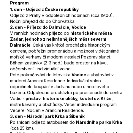
Program
1. den - Odjezd z České republiky
Odjezd z Prahy v odpoledních hodinách (cca 19:00).
Noční přejezd do do Chorvatska.
2. den - Příjezd do Dalmácie, Vodice
V ranních hodinách příjezd do
historického města
Zadar, jednoho z nejkrásnějších měst severní
Dalmácie
. Čeká vás krátká procházka historickým
centrem, pobřežní promenádou a možnost vidět známé
mořské varhany či moderní instalaci Pozdrav slunci.
Během zastávky (2-3 hod.) bude prostor na kávu,
občerstvení i individuální volno.
Poté pokračování do letoviska
Vodice
a ubytování v
moderní Arancini Residence. Individuální volno -
odpočinek, koupání v Jadranu nebo u hotelového
bazénu. Odpoledne procházka po promenádě do centra
Vodic -
přístav, historické uličky, kostel sv. Kříže
,
místní kavárny a obchůdky. Večer individuální program.
Večeře. Nocleh v Arancini Residence.
3. den - Národní park Krka a Šibenik
Po snídani odjezd autobusem do
Národního parku Krka
(cca 25 km).