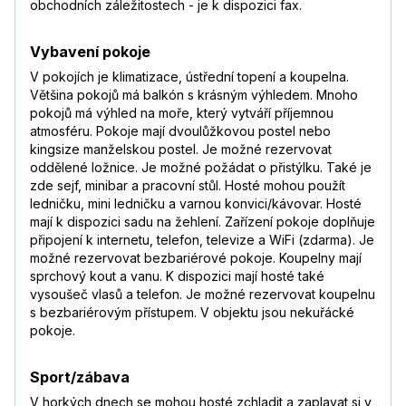
obchodních záležitostech - je k dispozici fax.
Vybavení pokoje
V pokojích je klimatizace, ústřední topení a koupelna.
Většina pokojů má balkón s krásným výhledem. Mnoho
pokojů má výhled na moře, který vytváří příjemnou
atmosféru. Pokoje mají dvoulůžkovou postel nebo
kingsize manželskou postel. Je možné rezervovat
oddělené ložnice. Je možné požádat o přistýlku. Také je
zde sejf, minibar a pracovní stůl. Hosté mohou použít
ledničku, mini ledničku a varnou konvici/kávovar. Hosté
mají k dispozici sadu na žehlení. Zařízení pokoje doplňuje
připojení k internetu, telefon, televize a WiFi (zdarma). Je
možné rezervovat bezbariérové pokoje. Koupelny mají
sprchový kout a vanu. K dispozici mají hosté také
vysoušeč vlasů a telefon. Je možné rezervovat koupelnu
s bezbariérovým přístupem. V objektu jsou nekuřácké
pokoje.
Sport/zábava
V horkých dnech se mohou hosté zchladit a zaplavat si v