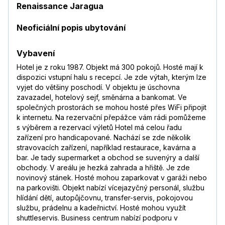
Renaissance Jaragua
Neoficiální popis ubytování
Vybavení
Hotel je z roku 1987. Objekt má 300 pokojů. Hosté mají k
dispozici vstupní halu s recepcí. Je zde výtah, kterým lze
vyjet do většiny poschodí. V objektu je úschovna
zavazadel, hotelový sejf, směnárna a bankomat. Ve
společných prostorách se mohou hosté přes WiFi připojit
k internetu. Na rezervační přepážce vám rádi pomůžeme
s výběrem a rezervací výletů Hotel má celou řadu
zařízení pro handicapované. Nachází se zde několik
stravovacích zařízení, například restaurace, kavárna a
bar. Je tady supermarket a obchod se suvenýry a další
obchody. V areálu je hezká zahrada a hřiště. Je zde
novinový stánek. Hosté mohou zaparkovat v garáži nebo
na parkovišti. Objekt nabízí vícejazyčný personál, službu
hlídání dětí, autopůjčovnu, transfer-servis, pokojovou
službu, prádelnu a kadeřnictví. Hosté mohou využít
shuttleservis. Business centrum nabízí podporu v