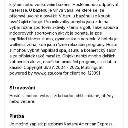
krytém nebo venkovním bazénu. Hosté mohou odpočívat
na terase. U bazénu je vířivá vana, ve které se lze
příjemně uvolnit a osvěžit. V baru u bazénu lze koupit
osvěžující nápoje. Pro milovníky pohybu jsou zde na
výběr různé sportovní aktivity - tenis a golf. Také nabídka
indoorových sportovních aktivit je bohatá, je zde
například fitness studio, gymnastika a aerobik. V hotelu je
wellness zóna, kde jsou různé relaxační programy. Hosté
si mohou vybrat například spa, saunu a kosmetický salon
a za příplatek také masáže. Objekt nabízí mnoho dalších
zábavních aktivit, například animační program, miniklub a
kasino. Copyright GIATA 2004 - 2025. Multilingual,
powered by www.giata.com for client no. 123391
Stravování
Hosté si mohou vybrat, zda budou chtít snídaně, obědy
nebo večeře.
Platba
Je možné zaplatit platebními kartami American Express,