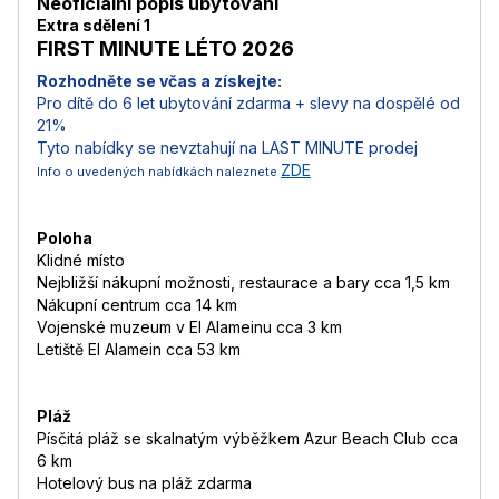
Neoficiální popis ubytování
Extra sdělení 1
FIRST MINUTE LÉTO 2026
Rozhodněte se včas a získejte:
Pro dítě do 6 let ubytování zdarma + s
levy na dospělé od
21%
Tyto nabídky se nevztahují na LAST MINUTE prodej
ZDE
Info o uvedených nabídkách naleznete
Poloha
Klidné místo
Nejbližší nákupní možnosti, restaurace a bary cca 1,5 km
Nákupní centrum cca 14 km
Vojenské muzeum v El Alameinu cca 3 km
Letiště El Alamein cca 53 km
Pláž
Písčitá pláž se skalnatým výběžkem Azur Beach Club cca
6 km
Hotelový bus na pláž zdarma