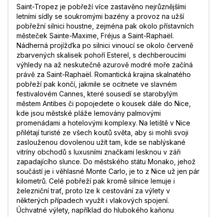
Saint-Tropez je pobřeží více zastavěno nejrůznějšími
letními sídly se soukromými bazény a provoz na užší
pobřežní silnici houstne, zejména pak okolo přístavních
městeček Sainte-Maxime, Fréjus a Saint-Raphaël.
Nádherná projížďka po silnici vinoucí se okolo červeně
zbarvených skalisek pohoří Esterel, s dechberoucími
výhledy na až neskutečně azurově modré moře začíná
právě za Saint-Raphaël. Romantická krajina skalnatého
pobřeží pak končí, jakmile se ocitnete ve slavném
festivalovém Cannes, které sousedí se starobylým
městem Antibes či popojedete o kousek dále do Nice,
kde jsou městské pláže lemovány palmovými
promenádami a hotelovými komplexy. Na letiště v Nice
přilétají turisté ze všech koutů světa, aby si mohli svoji
zaslouženou dovolenou užít tam, kde se nablýskané
vitríny obchodů s luxusními značkami lesknou v záři
zapadajícího slunce. Do městského státu Monako, jehož
součástí je i věhlasné Monte Carlo, je to z Nice už jen pár
kilometrů. Celé pobřeží pak kromě silnice lemuje i
železniční trať, proto lze k cestování za výlety v
některých případech využít i vlakových spojení.
Úchvatné výlety, například do hlubokého kaňonu