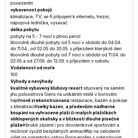
posezením
vybavenost pokojů
klimatizace, TV, wi-fi připojení k internetu, trezor,
nápojová lednička, vysavač
délka pobytu
pobyty na 5 - 7 nocí s plnou penzí
libovolně dlouhé pobyty od 5 nocí v období do 04.04.
do 11.04., od 02.05 do 30.05. s příjezdem kterýkoli den
libovolně dlouhé pobyty od 7 nocí v období od 11.04. do
02.05 a od 27.06. do 12.09. s příjezdem v sobotu
Vzdalenost od moře
100
Výhody a nevýhody
kvalitně vybavený klubový resort
situovaný na samém
jihu poloostrova Giens na unikátním místě v borovém
háji#
nově zrekonstruovaná
restaurace, bazén a pokoje
s klimatizací#
velký bazén
,
a především nádherné
koupání na vyhrazené pláži či malých plážičkách
obklopených skalisky a v blízkosti dlouhé písečné
pláže
#široké zázemí i pro dovolenkové sportování a
možnost využití bezplatných animací#tip na celodenní
výlet na romantický ostrov Porquerolles s odjezdovým