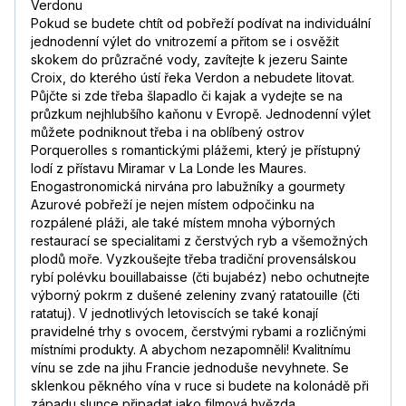
Verdonu
Pokud se budete chtít od pobřeží podívat na individuální
jednodenní výlet do vnitrozemí a přitom se i osvěžit
skokem do průzračné vody, zavítejte k jezeru Sainte
Croix, do kterého ústí řeka Verdon a nebudete litovat.
Půjčte si zde třeba šlapadlo či kajak a vydejte se na
průzkum nejhlubšího kaňonu v Evropě. Jednodenní výlet
můžete podniknout třeba i na oblíbený ostrov
Porquerolles s romantickými plážemi, který je přístupný
lodí z přístavu Miramar v La Londe les Maures.
Enogastronomická nirvána pro labužníky a gourmety
Azurové pobřeží je nejen místem odpočinku na
rozpálené pláži, ale také místem mnoha výborných
restaurací se specialitami z čerstvých ryb a všemožných
plodů moře. Vyzkoušejte třeba tradiční provensálskou
rybí polévku bouillabaisse (čti bujabéz) nebo ochutnejte
výborný pokrm z dušené zeleniny zvaný ratatouille (čti
ratatuj). V jednotlivých letoviscích se také konají
pravidelné trhy s ovocem, čerstvými rybami a rozličnými
místními produkty. A abychom nezapomněli! Kvalitnímu
vínu se zde na jihu Francie jednoduše nevyhnete. Se
sklenkou pěkného vína v ruce si budete na kolonádě při
západu slunce připadat jako filmová hvězda.