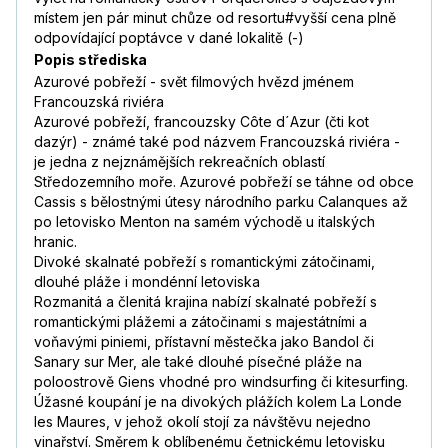
místem jen pár minut chůze od resortu#vyšší cena plně
odpovídající poptávce v dané lokalitě (-)
Popis střediska
Azurové pobřeží - svět filmových hvězd jménem
Francouzská riviéra
Azurové pobřeží, francouzsky Côte d´Azur (čti kot
dazýr) - známé také pod názvem Francouzská riviéra -
je jedna z nejznámějších rekreačních oblastí
Středozemního moře. Azurové pobřeží se táhne od obce
Cassis s bělostnými útesy národního parku Calanques až
po letovisko Menton na samém východě u italských
hranic.
Divoké skalnaté pobřeží s romantickými zátočinami,
dlouhé pláže i mondénní letoviska
Rozmanitá a členitá krajina nabízí skalnaté pobřeží s
romantickými plážemi a zátočinami s majestátními a
voňavými piniemi, přístavní městečka jako Bandol či
Sanary sur Mer, ale také dlouhé písečné pláže na
poloostrově Giens vhodné pro windsurfing či kitesurfing.
Úžasné koupání je na divokých plážích kolem La Londe
les Maures, v jehož okolí stojí za návštěvu nejedno
vinařství. Směrem k oblíbenému četnickému letovisku