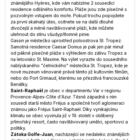
známějšího Hyères, kde vám nabízíme 2 sousedící
residence odlišného komfortu. Pláže jsou zde písečné s
pozvolným vstupem do moře. Pokud trochu popojdete
za první skalnatý útes, ocitnete se na další dlouhé
divočejší a méně navštěvované pláži, kde můžete
ulehnout do stínu všudypřítomné pinie.
Gassin je městečko uprostřed poloostrova St. Tropez.
Samotná residence Caesar Domus je pak jen pár minut
od pěkné písečné pláže s výhledem do zálivu Tropez a
na letovisko St. Maxime. Na výlet vyrazte do sousedního
nablýskaného "četnického" městečka St. Tropez, kde je
nové muzeum věnované právě těmto již kultovním filmům,
nebo do Port Grimaud, kterému se přezdívá francouzské
Benátky.
Saint-Raphaël
je obec v departmentu Var v regionu
Provence-Alpes-Côte d'Azur. Těsně západně s ním
sousedí starší město Fréjus a společně tvoří aglomeraci
známou jako Fréjus Saint-Raphaël. Díky vynikajícímu
klimatu se obec vyvinula již v 19. století v oblíbený
přímořský resort, často navštěvovaný umělci, sportovci a
politiky.
Zátoka Golfe-Juan
, nacházející se nedaleko známějších