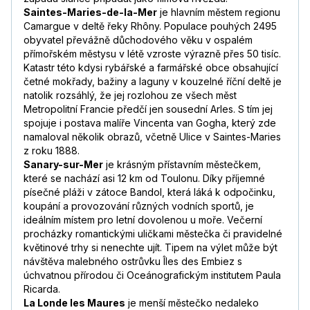
Saintes-Maries-de-la-Mer
je hlavním městem regionu
Camargue v deltě řeky Rhôny. Populace pouhých 2495
obyvatel převážně důchodového věku v ospalém
přímořském městysu v létě vzroste výrazně přes 50 tisíc.
Katastr této kdysi rybářské a farmářské obce obsahující
četné mokřady, bažiny a laguny v kouzelné říční deltě je
natolik rozsáhlý, že jej rozlohou ze všech měst
Metropolitní Francie předčí jen sousední Arles. S tím jej
spojuje i postava malíře Vincenta van Gogha, který zde
namaloval několik obrazů, včetně Ulice v Saintes-Maries
z roku 1888.
Sanary-sur-Mer
je krásným přístavním městečkem,
které se nachází asi 12 km od Toulonu. Díky příjemné
písečné pláži v zátoce Bandol, která láká k odpočinku,
koupání a provozování různých vodních sportů, je
ideálním místem pro letní dovolenou u moře. Večerní
procházky romantickými uličkami městečka či pravidelné
květinové trhy si nenechte ujít. Tipem na výlet může být
návštěva malebného ostrůvku Îles des Embiez s
úchvatnou přírodou či Oceánografickým institutem Paula
Ricarda.
La Londe les Maures
je menší městečko nedaleko