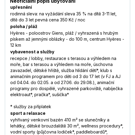
Neoficiální popis ubytování
upřesnění
rodinná sleva: na vyžádání sleva 35 % na dítě 3-11 let,
dítě do 3 let pevná cena 350 Kč / noc
poloha / pláž
Hyères - poloostrov Giens, pláž / vyhrazená s hrubým
pískem až jemnými oblázky - do 100 m, centrum Hyères -
12 km
vybavenost a služby
recepce / lobby, restaurace s terasou a výhledem na
moře, bar s terasou a výhledem na moře, úschovna
zavazadel, dětské hřiště, služba hlídání dětí*, klub s
animačním programem pro děti od 3 do 17 let (v FJ a AJ
od 04.04. do 02.05. a od 27.06. do 29.08.), animační
programy pro dospělé, vyhrazené parkoviště, nabíječka
elektroaut*, pračka*, sušička*
* služby za příplatek
sport a relaxace
vyhřívaný venkovní bazén 410 m² se slunečníky a
lehátky, dětské brouzdaliště 30 m², wellness procedury*,
vodní sporty (půjčovna lodiček*, paddleboardů*,