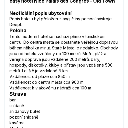
easyHotel Nice Palais des Congrès - Old Town
Neoficiální popis ubytování
Popis hotelu byl přeložen z angličtiny pomocí nástroje
DeepL
Poloha
Tento moderní hotel se nachází přímo v turistickém
centru. Do centra města se dostanete veřejnou dopravou
během několika minut. Staré Město je nedaleko. Obchody
jsou od hotelu vzdáleny do 100 metrů. Moře, pláž a
veřejná doprava jsou vzdálené 200 metrů. bary,
hospody, diskotéky, kluby a přístav jsou vzdálené 500
metrů. Letiště je vzdálené 8 km.
Vzdálenost od pláže cca 850 m
Vzdálenost do centra města cca 900 m
Vzdálenost k vlakovému nádraží cca 100 m
Strava
bar
snídaně
snídaňový bufet
pozdní snídaně
kavárna