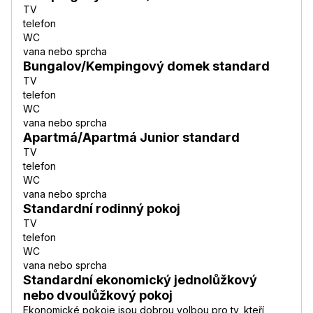
TV
telefon
WC
vana nebo sprcha
Bungalov/Kempingový domek standard
TV
telefon
WC
vana nebo sprcha
Apartmá/Apartmá Junior standard
TV
telefon
WC
vana nebo sprcha
Standardní rodinný pokoj
TV
telefon
WC
vana nebo sprcha
Standardní ekonomický jednolůžkový
nebo dvoulůžkový pokoj
Ekonomické pokoje jsou dobrou volbou pro ty, kteří