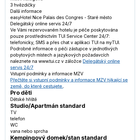
3 hvězdičky
Další informace
easyHotel Nice Palais des Congres - Staré město
Delegátský online servis 24/7
Ve Vámi rezervovaném hotelu je péče poskytována
pouze prostřednictvím TUI Service Center 24/7:
telefonicky, SMS a přes chat v aplikaci TUI na myTUI.
Podrobné informace o péči zástupce v jednotlivých
pobytových místech a jazykových požadavcích
naleznete na www.tui.cz v záložce
Delegátský online
servis 24/7
Vstupní podmínky a informace MZV
Přečtěte si vstupní podmínky a informace MZV týkající se
země, do které cestujete.
.
Pro děti
Dětské hřiště
Studio/Apartmán standard
TV
telefon
WC
vana nebo sprcha
Kempingový domek/stan standard