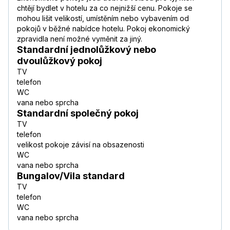
chtějí bydlet v hotelu za co nejnižší cenu. Pokoje se
mohou lišit velikostí, umístěním nebo vybavením od
pokojů v běžné nabídce hotelu. Pokoj ekonomický
zpravidla není možné vyměnit za jiný.
Standardní jednolůžkový nebo
dvoulůžkový pokoj
TV
telefon
WC
vana nebo sprcha
Standardní společný pokoj
TV
telefon
velikost pokoje závisí na obsazenosti
WC
vana nebo sprcha
Bungalov/Vila standard
TV
telefon
WC
vana nebo sprcha