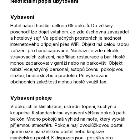
Neoficiální popis ubytování
Vybavení
Hotel nabízí hostům celkem 65 pokojů. Do většiny
poschodí lze dojet výtahem. Je zde úschovna zavazadel
a hotelový sejf. Ve společných prostorách je možnost
internetového připojení přes WiFi. Objekt má celou řadou
zařízení pro handicapované. Nachází se zde několik
stravovacích zařízení, například restaurace a bar. Hosté
mohou zaparkovat v garáži nebo na parkovišti. Objekt
nabízí vícejazyčný personál, autopůjčovnu, pokojovou
službu, budící službu a prádelnu. Při vyřizování
obchodních záležitostí mohou hosté využít fax.
Vybavení pokoje
V pokojích je klimatizace, ústřední topení, kuchyň a
koupelna. K standardnímu vybavení většiny pokojů patří
balkón. Mnoho pokojů má výhled na moře, který vytváří
příjemnou atmosféru. Pokoje mají dvoulůžkovou postel,
queen size manželskou postel nebo kingsize
manželskou postel. K dispozici jsou i postýlky pro