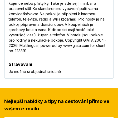
kojence nebo přistýlky. Také je zde sejf, minibar a
pracovní stůl. Ke standardnímu vybavení patří varná
konvice/kávovar. Na pokoji je připojení k internetu,
telefon, televize, rádio a WiFi (zdarma). Pro hosty je na
pokoji připravena domácí obuv. V koupelnách je
sprchový kout a vana. K dispozici mají hosté také
vysoušeč vlasů, župan a telefon. V hotelu jsou pokoje
pro rodiny a nekuřácké pokoje. Copyright GIATA 2004 -
2026. Multilingual, powered by www.giata.com for client
no. 123391
Stravování
Je možné si objednat snídaně.
Nejlepší nabídky a tipy na cestování přímo ve
vašem e-mailu