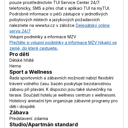
pouze prostřednictvím TUI Service Center 24/7:
telefonicky, SMS a přes chat v aplikaci TUI na myTUI.
Podrobné informace o péči zástupce v jednotlivých
pobytových místech a jazykových požadavcích
naleznete na www.tui.cz v záložce
Delegátský online
servis 24/7
Vstupní podmínky a informace MZV
Přečtěte si vstupní podmínky a informace MZV týkající se
země, do které cestujete.
.
Pro děti
Dětské hřiště
Herna
Sport a Wellness
Řada sportovních a zábavních možností nabízí flexibilní
trávení volného času. bazén poskytuje bezstarostnou
zábavu při plavání. K dispozici jsou také slunečníky na
terase. Součástí hotelu je wellness centrum s wellnessmi.
Hotelový animační tým organizuje zábavné programy pro
děti i dospělé.
Zábava
Představení: zdarma
Studio/Apartmán standard