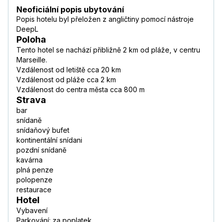
Neoficiální popis ubytování
Popis hotelu byl přeložen z angličtiny pomocí nástroje
DeepL
Poloha
Tento hotel se nachází přibližně 2 km od pláže, v centru
Marseille.
Vzdálenost od letiště cca 20 km
Vzdálenost od pláže cca 2 km
Vzdálenost do centra města cca 800 m
Strava
bar
snídaně
snídaňový bufet
kontinentální snídani
pozdní snídaně
kavárna
plná penze
polopenze
restaurace
Hotel
Vybavení
Parkování: za poplatek