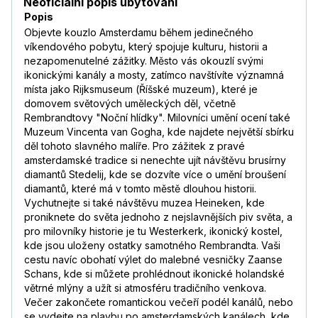
Neoficiální popis ubytování
Popis
Objevte kouzlo Amsterdamu během jedinečného
víkendového pobytu, který spojuje kulturu, historii a
nezapomenutelné zážitky. Město vás okouzlí svými
ikonickými kanály a mosty, zatímco navštívíte významná
místa jako Rijksmuseum (Říšské muzeum), které je
domovem světových uměleckých děl, včetně
Rembrandtovy "Noční hlídky". Milovníci umění ocení také
Muzeum Vincenta van Gogha, kde najdete největší sbírku
děl tohoto slavného malíře. Pro zážitek z pravé
amsterdamské tradice si nenechte ujít návštěvu brusírny
diamantů Stedelij, kde se dozvíte více o umění broušení
diamantů, které má v tomto městě dlouhou historii.
Vychutnejte si také návštěvu muzea Heineken, kde
proniknete do světa jednoho z nejslavnějších piv světa, a
pro milovníky historie je tu Westerkerk, ikonický kostel,
kde jsou uloženy ostatky samotného Rembrandta. Vaši
cestu navíc obohatí výlet do malebné vesničky Zaanse
Schans, kde si můžete prohlédnout ikonické holandské
větrné mlýny a užít si atmosféru tradičního venkova.
Večer zakončete romantickou večeří podél kanálů, nebo
se vydejte na plavbu po amsterdamských kanálech, kde