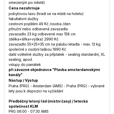
omezeným po městě)
Cena nezahrnuje
pobytovou taxu (hradí se na místě na hotelu)
fakultativní služby
cestovní pojištění 49 Kč /osoba /den
příruční nebo odbavená zavazadla
zavazadlo 23 kg odbavené max 158 cm
(délka+šířka+výška) 2990 Kč
zavazadlo 55x25x35 cm na palubu letadla - max. 12 kg
společně s osobní taškou 1990 Kč
další volitelné služby za příplatek - seating standardní, XL
seating, apod.
vstupy do památek
při závazné objednávce "Plavba amsterdamskými
kanály"
Nástup / Výstup
Praha (PRG) - Amsterdam (AMS) - Praha (PRG) - vybrané
lety jsou k dispozici na vyžádání
Předběžný letový řád (místní časy) / letecká
společnost KLM
PRG 06:00 - 07:30 AMS