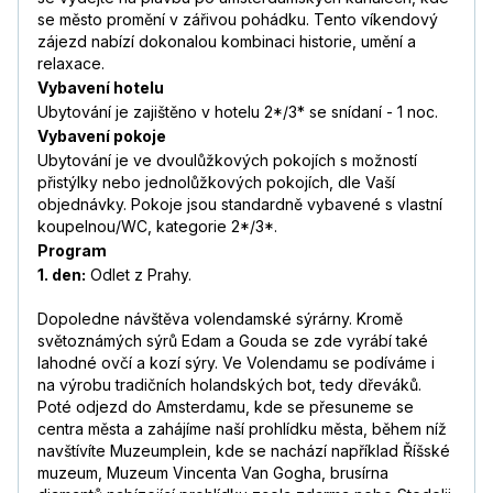
se město promění v zářivou pohádku. Tento víkendový
zájezd nabízí dokonalou kombinaci historie, umění a
relaxace.
Vybavení hotelu
Ubytování je zajištěno v hotelu 2*/3* se snídaní - 1 noc.
Vybavení pokoje
Ubytování je ve dvoulůžkových pokojích s možností
přistýlky nebo jednolůžkových pokojích, dle Vaší
objednávky. Pokoje jsou standardně vybavené s vlastní
koupelnou/WC, kategorie 2*/3*.
Program
1. den:
Odlet z Prahy.
Dopoledne návštěva volendamské sýrárny. Kromě
světoznámých sýrů Edam a Gouda se zde vyrábí také
lahodné ovčí a kozí sýry. Ve Volendamu se podíváme i
na výrobu tradičních holandských bot, tedy dřeváků.
Poté odjezd do Amsterdamu, kde se přesuneme se
centra města a zahájíme naší prohlídku města, během níž
navštívíte Muzeumplein, kde se nachází například Říšské
muzeum, Muzeum Vincenta Van Gogha, brusírna