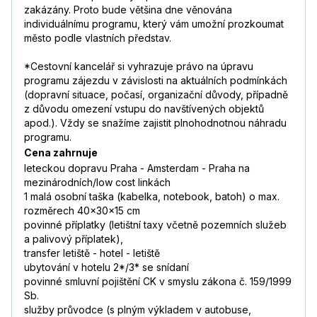
zakázány. Proto bude většina dne věnována
individuálnímu programu, který vám umožní prozkoumat
město podle vlastních představ.
*Cestovní kancelář si vyhrazuje právo na úpravu
programu zájezdu v závislosti na aktuálních podmínkách
(dopravní situace, počasí, organizační důvody, případně
z důvodu omezení vstupu do navštívených objektů
apod.). Vždy se snažíme zajistit plnohodnotnou náhradu
programu.
Cena zahrnuje
leteckou dopravu Praha - Amsterdam - Praha na
mezinárodních/low cost linkách
1 malá osobní taška (kabelka, notebook, batoh) o max.
rozměrech 40x30x15 cm
povinné příplatky (letištní taxy včetně pozemních služeb
a palivový příplatek),
transfer letiště - hotel - letiště
ubytování v hotelu 2*/3* se snídaní
povinné smluvní pojištění CK v smyslu zákona č. 159/1999
Sb.
služby průvodce (s plným výkladem v autobuse,