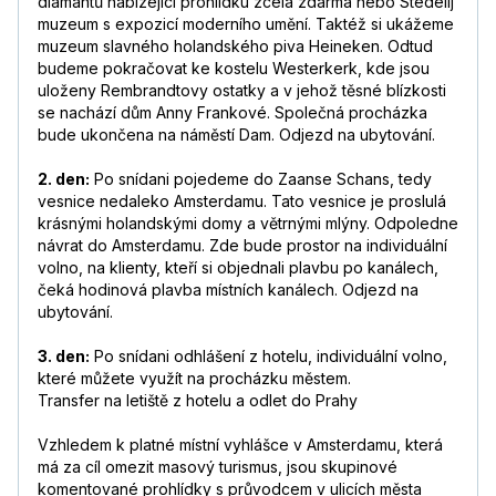
diamantů nabízející prohlídku zcela zdarma nebo Stedelij
muzeum s expozicí moderního umění. Taktéž si ukážeme
muzeum slavného holandského piva Heineken. Odtud
budeme pokračovat ke kostelu Westerkerk, kde jsou
uloženy Rembrandtovy ostatky a v jehož těsné blízkosti
se nachází dům Anny Frankové. Společná procházka
bude ukončena na náměstí Dam. Odjezd na ubytování.
2. den:
Po snídani pojedeme do Zaanse Schans, tedy
vesnice nedaleko Amsterdamu. Tato vesnice je proslulá
krásnými holandskými domy a větrnými mlýny. Odpoledne
návrat do Amsterdamu. Zde bude prostor na individuální
volno, na klienty, kteří si objednali plavbu po kanálech,
čeká hodinová plavba místních kanálech. Odjezd na
ubytování.
3. den:
Po snídani odhlášení z hotelu, individuální volno,
které můžete využít na procházku městem.
Transfer na letiště z hotelu a odlet do Prahy
Vzhledem k platné místní vyhlášce v Amsterdamu, která
má za cíl omezit masový turismus, jsou skupinové
komentované prohlídky s průvodcem v ulicích města