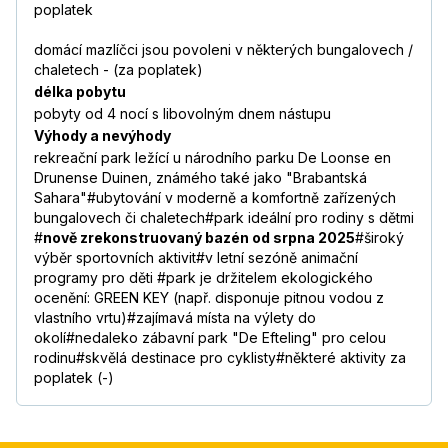
poplatek
domácí mazlíčci jsou povoleni v některých bungalovech /
chaletech - (za poplatek)
délka pobytu
pobyty od 4 nocí s libovolným dnem nástupu
Výhody a nevýhody
rekreační park ležící u národního parku De Loonse en
Drunense Duinen, známého také jako "Brabantská
Sahara"#ubytování v moderně a komfortně zařízených
bungalovech či chaletech#park ideální pro rodiny s dětmi
#
nově zrekonstruovaný bazén od srpna 2025
#široký
výběr sportovních aktivit#v letní sezóně animační
programy pro děti #park je držitelem ekologického
ocenění: GREEN KEY (např. disponuje pitnou vodou z
vlastního vrtu)#zajímavá místa na výlety do
okolí#nedaleko zábavní park "De Efteling" pro celou
rodinu#skvělá destinace pro cyklisty#některé aktivity za
poplatek (-)