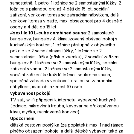
samostatně, 1. patro: 1 ložnice se 2 samostatnými lůžky, 2
ložnice s palandou pro až 4 děti do 15 let, sociální
zařízení, venkovní terasa se zahradním nábytkem, další
venkovní terasa v patře, max. obsazenost pro 4 dospělé
osoby a 4 děti do 15 let
#
sextilo 10 L-cube combined sauna
: 2 samostatné
bungalovy, bungalov A: klimatizovaný obývací pokoj s
kuchyňským koutem, 1 ložnice přístupná z obývacího
pokoje se 2 samostatnými lůžky, 1 ložnice se 2
samostatnými lůžky (přístup zvenku), 2 sociální zařízení,
bungalov B: 1 ložnice se 2 samostatnými lůžky, sociální
zařízení s vanou, 2 ložnice se 2 samostatnými lůžky,
sociální zařízení ke každé ložnici, soukromá sauna,
společná zahrada s venkovní terasou se zahradním
nábytkem, max. obsazenost 10 osob
vybavenost pokojů
TV sat., wi-fi připojení k internetu, vybavené kuchyně
(lednice, mikrovlnná trouba, kávovar na překapávanou
kávu, myčka, rychlovarná konvice)
Upozornění
dětská cestovní postýlka (za poplatek): max. 1 nad rámec
plného obsazení pokoje; a další dětské vybavení také za