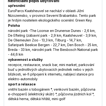
Neoficiální popis ubytování
upřesnění
EuroParcs Kaatsheuvel se nachází v oblasti Jižní
Nizozemsko, v provincii Severní Brabantsko. Tento park
je hrdým nositelem ekologického ocenění: Green Key.
Poloha
národní park -The Loonse en Drunense Dunes - 2,6 km,
De Efteling (zábavní park - 2,9 km, Kaatsheuvel - 3,9 km,
De Oliemeulen Zoo - 13,3 km, Tilburg - 14,7 km,
Safaripark Beekse Bergen - 22,7 km, Den Bosch - 25 km,
Breda - 33 km, národní park The Biesbosch National park
- 44,6 km
vybavenost a služby
recepce, restaurace, snack bar, mini market, parkování
buď u jednotlivých ubytovacích jednotek nebo v jejich
blízkosti, wi-fi připojení k internetu, nabíjecí stanice pro
elektro-automobily
sport a relaxace
vnitřní bazén s tobogánem *, venkovní bazén, půjčovna
e-chopperů (elektrický skútr) *, půjčovna jízdních kol *,
dětská herna, dětská hřiště, mini-golf