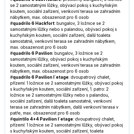
se 2 samostatnými lůžky, obývací pokoj s kuchyňským
koutem, sociální zařízení, venkovní terasa se zahradním
nábytkem, max. obsazenost pro 6 osob
#
quadrilo 6 Hackfort
: bungalov, 3 ložnice se 2
samostatnými lůžky nebo s palandou, obývací pokoj s
kuchyňským koutem, sociální zařízení, další toaleta
samostatně, venkovní terasa se zahradním nábytkem,
max. obsazenost pro 6 osob
#
quadrilo 6 Pavilion
: bungalov, 3 ložnice se 2
samostatnými lůžky, obývací pokoj s kuchyňským
koutem, sociální zařízení, venkovní terasa se zahradním
nábytkem, max. obsazenost pro 6 osob
#
quadrilo 6 Pavilion l´etage
: dvoupatrový chalet,
přízemí: 1 ložnice se 2 samostatnými lůžky, obývací pokoj
s kuchyňským koutem, sociální zařízení, 1. patro: 2
ložnice se 2 samostatnými lůžky nebo s palandou,
sociální zařízení, další toaleta samostatně, venkovní
terasa se zahradním nábytkem, další venkovní terasa v
patře, max. obsazenost pro 6 osob
#
quintilo 4+4 Pavilion l´etage
: dvoupatrový chalet,
přízemí: 1 ložnice se 2 samostatnými lůžky, obývací pokoj
s kuchyňským koutem, sociální zařízení, toaleta