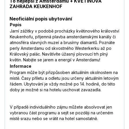
To nejlepší z Amsterdamu + KVĚTINOVÁ
ZAHRADA KEUKENHOF
Neoficiální popis ubytování
Popis
Jarní zážitky v podobě procházky květinového království
Keukenhofu, příjemná plavba amsterdamskými kanály či
atmosféra slavných muzeí a brusírny diamantů. Poznáte
perly Amsterdamu od skvostného Westerkerku až po
Královský palác. Navštívíte úžasný plovoucí trh plný
květin. Nabijte se jarem a energií v Amsterdamu!
Informace
Program může být přizpůsoben aktuálním okolnostem na
místě. Časy příletu a odletu jsou určeny aktuálním letovým
řádem. Ubytování je vždy možné po 14. hodině, do této
doby je možné si na hotelu uschovat zavazadla.
V případě individuálního zájmu můžete absolvovat jen
vybranou část programu a sejít se později na určeném
místě srazu nebo se vrátit na hotel samostatně.