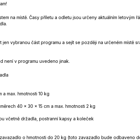
dam!
em na místě. Časy příletu a odletu jsou určeny aktuálním letovým 
dla.
 jen vybranou část programu a sejít se později na určeném místě sra
ud není v programu uvedeno jinak.
adla
 a max. hmotnosti 10 kg
měrech 40 x 30 x 15 cm a max. hmotnosti 2 kg
jsou včetně držadla, postranní kapsy a koleček
avazadlo o hmotnosti do 20 kg (toto zavazadlo bude odbaveno d