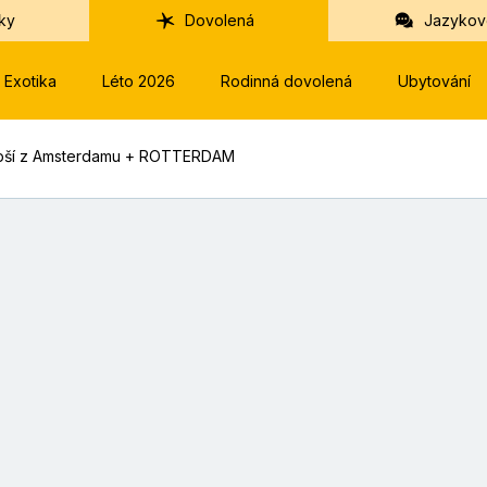
ky
Dovolená
Jazykov
Exotika
Léto 2026
Rodinná dovolená
Ubytování
lepší z Amsterdamu + ROTTERDAM