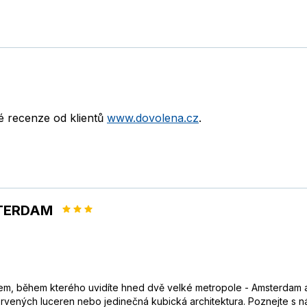
né recenze od klientů
www.dovolena.cz
.
TTERDAM
, během kterého uvidíte hned dvě velké metropole - Amsterdam a 
ervených luceren nebo jedinečná kubická architektura. Poznejte s n