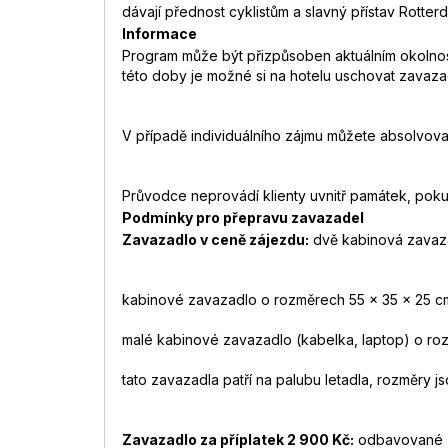
dávají přednost cyklistům a slavný přístav Rotter
Informace
Program může být přizpůsoben aktuálním okolnost
této doby je možné si na hotelu uschovat zavaza
V případě individuálního zájmu můžete absolvovat
Průvodce neprovádí klienty uvnitř památek, pok
Podmínky pro přepravu zavazadel
Zavazadlo v ceně zájezdu:
dvě kabinová zavaz
kabinové zavazadlo o rozměrech 55 x 35 x 25 cm
malé kabinové zavazadlo (kabelka, laptop) o roz
tato zavazadla patří na palubu letadla, rozměry 
Zavazadlo za příplatek 2 900 Kč:
odbavované z