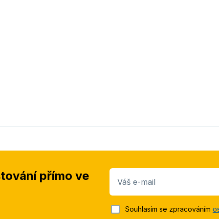
stování přímo ve
Váš e-mail
Souhlasím se zpracováním
o