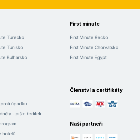
First minute
nute Turecko
First Minute Řecko
ute Tunisko
First Minute Chorvatsko
ute Bulharsko
First Minute Egypt
Členství a certifikáty
í proti úpadku
něty - pište řediteli
Naši partneři
e program
 hotelů