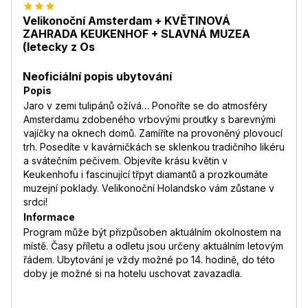
Velikonoční Amsterdam + KVĚTINOVÁ
ZAHRADA KEUKENHOF + SLAVNÁ MUZEA
(letecky z Os
Neoficiální popis ubytování
Popis
Jaro v zemi tulipánů ožívá… Ponoříte se do atmosféry
Amsterdamu zdobeného vrbovými proutky s barevnými
vajíčky na oknech domů. Zamíříte na provoněný plovoucí
trh. Posedíte v kavárničkách se sklenkou tradičního likéru
a svátečním pečivem. Objevíte krásu květin v
Keukenhofu i fascinující třpyt diamantů a prozkoumáte
muzejní poklady. Velikonoční Holandsko vám zůstane v
srdci!
Informace
Program může být přizpůsoben aktuálním okolnostem na
místě. Časy příletu a odletu jsou určeny aktuálním letovým
řádem. Ubytování je vždy možné po 14. hodině, do této
doby je možné si na hotelu uschovat zavazadla.