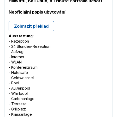
Hiliwatu, Bali Ubud, a Tribute Portfolio Resort
Neoficiální popis ubytování
Zobrazit překlad
Ausstattung:
- Rezeption
- 24 Stunden-Rezeption
- Aufzug
- Internet
- WLAN
- Konferenzraum
- Hotelsafe
- Geldwechsel
- Pool
- Außenpool
- Whirlpool
- Gartenanlage
- Terrasse
- Grillplatz
- Klimaanlage