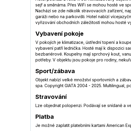
sejf a směnárna. Přes WiFi se mohou hosté ve sp
Nachází se zde několik stravovacích zařízení, na
garáži nebo na parkovišti. Hotel nabízí vícejazyč
vyřizování obchodních záležitostí mohou hosté vy
Vybavení pokoje
V pokojích je klimatizace, ústřední topení a koup
vybavení patří lednička. Hosté mají k dispozici sa
bezbariérové. Koupelny mají sprchový kout, vanu 
potřeby. V objektu jsou pokoje pro rodiny, neku
Sport/zábava
Objekt nabízí velké množství sportovních a zábav
spa. Copyright GIATA 2004 - 2025. Multilingual, 
Stravování
Lze objednat polopenzi. Podávají se snídaně a v
Platba
Je možné zaplatit platebními kartami American Ex