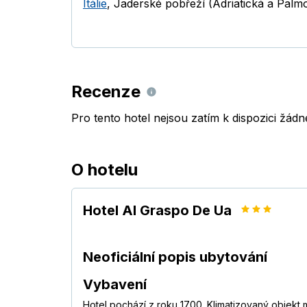
Itálie
,
Jaderské pobřeží (Adriatická a Palmo
Recenze
Pro tento hotel nejsou zatím k dispozici žád
O hotelu
Hotel Al Graspo De Ua
Neoficiální popis ubytování
Vybavení
Hotel pochází z roku 1700. Klimatizovaný objekt 