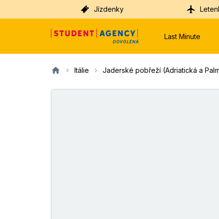
Jízdenky
Leten
Last Minute
Itálie
Jaderské pobřeží (Adriatická a Palm