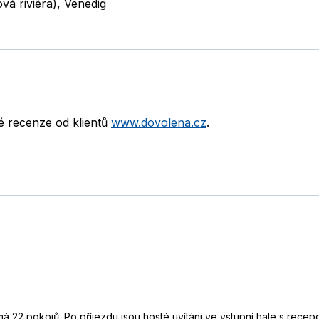
vá riviéra)
,
Venedig
né recenze od klientů
www.dovolena.cz
.
má 22 pokojů. Po příjezdu jsou hosté uvítáni ve vstupní hale s recep