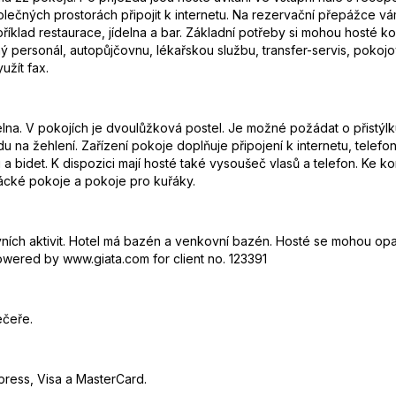
olečných prostorách připojit k internetu. Na rezervační přepážce 
příklad restaurace, jídelna a bar. Základní potřeby si mohou hosté
ný personál, autopůjčovnu, lékařskou službu, transfer-servis, pokojo
užít fax.
elna. V pokojích je dvoulůžková postel. Je možné požádat o přistýlk
du na žehlení. Zařízení pokoje doplňuje připojení k internetu, telefo
a bidet. K dispozici mají hosté také vysoušeč vlasů a telefon. Ke 
řácké pokoje a pokoje pro kuřáky.
ních aktivit. Hotel má bazén a venkovní bazén. Hosté se mohou opal
powered by www.giata.com for client no. 123391
ečeře.
press, Visa a MasterCard.