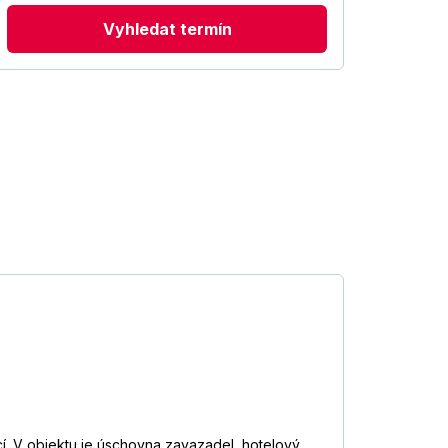
Vyhledat termín
cí. V objektu je úschovna zavazadel, hotelový