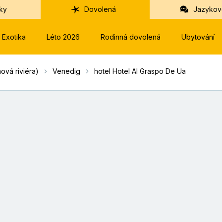
ky
Dovolená
Jazykov
Exotika
Léto 2026
Rodinná dovolená
Ubytování
ová riviéra)
Venedig
hotel Hotel Al Graspo De Ua