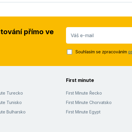
stování přímo ve
Váš e-mail
Souhlasím se zpracováním
o
First minute
nute Turecko
First Minute Řecko
ute Tunisko
First Minute Chorvatsko
ute Bulharsko
First Minute Egypt