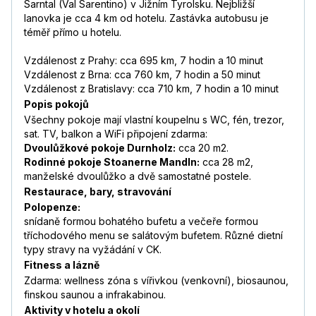
Sarntal (Val Sarentino) v Jižním Tyrolsku. Nejbližší
lanovka je cca 4 km od hotelu. Zastávka autobusu je
téměř přímo u hotelu.
Vzdálenost z Prahy: cca 695 km, 7 hodin a 10 minut
Vzdálenost z Brna: cca 760 km, 7 hodin a 50 minut
Vzdálenost z Bratislavy: cca 710 km, 7 hodin a 10 minut
Popis pokojů
Všechny pokoje mají vlastní koupelnu s WC, fén, trezor,
sat. TV, balkon a WiFi připojení zdarma:
Dvoulůžkové pokoje Durnholz:
cca 20 m2.
Rodinné pokoje Stoanerne Mandln:
cca 28 m2,
manželské dvoulůžko a dvě samostatné postele.
Restaurace, bary, stravování
Polopenze:
snídaně formou bohatého bufetu a večeře formou
tříchodového menu se salátovým bufetem. Různé dietní
typy stravy na vyžádání v CK.
Fitness a lázně
Zdarma: wellness zóna s vířivkou (venkovní), biosaunou,
finskou saunou a infrakabinou.
Aktivity v hotelu a okolí