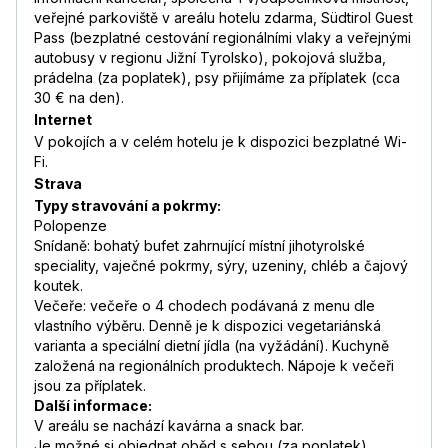
veřejné parkoviště v areálu hotelu zdarma, Südtirol Guest
Pass (bezplatné cestování regionálními vlaky a veřejnými
autobusy v regionu Jižní Tyrolsko), pokojová služba,
prádelna (za poplatek), psy přijímáme za příplatek (cca
30 € na den).
Internet
V pokojích a v celém hotelu je k dispozici bezplatné Wi-
Fi.
Strava
Typy stravování a pokrmy:
Polopenze
Snídaně: bohatý bufet zahrnující místní jihotyrolské
speciality, vaječné pokrmy, sýry, uzeniny, chléb a čajový
koutek.
Večeře: večeře o 4 chodech podávaná z menu dle
vlastního výběru. Denně je k dispozici vegetariánská
varianta a speciální dietní jídla (na vyžádání). Kuchyně
založená na regionálních produktech. Nápoje k večeři
jsou za příplatek.
Další informace:
V areálu se nachází kavárna a snack bar.
Je možné si objednat oběd s sebou (za poplatek).