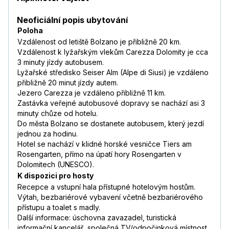
Neoficiální popis ubytování
Poloha
Vzdálenost od letiště Bolzano je přibližně 20 km.
Vzdálenost k lyžařským vlekům Carezza Dolomity je cca
3 minuty jízdy autobusem.
Lyžařské středisko Seiser Alm (Alpe di Siusi) je vzdáleno
přibližně 20 minut jízdy autem.
Jezero Carezza je vzdáleno přibližně 11 km.
Zastávka veřejné autobusové dopravy se nachází asi 3
minuty chůze od hotelu.
Do města Bolzano se dostanete autobusem, který jezdí
jednou za hodinu.
Hotel se nachází v klidné horské vesničce Tiers am
Rosengarten, přímo na úpatí hory Rosengarten v
Dolomitech (UNESCO).
K dispozici pro hosty
Recepce a vstupní hala přístupné hotelovým hostům.
Výtah, bezbariérové vybavení včetně bezbariérového
přístupu a toalet s madly.
Další informace: úschovna zavazadel, turistická
informační kancelář, společná TV/odpočinková místnost,