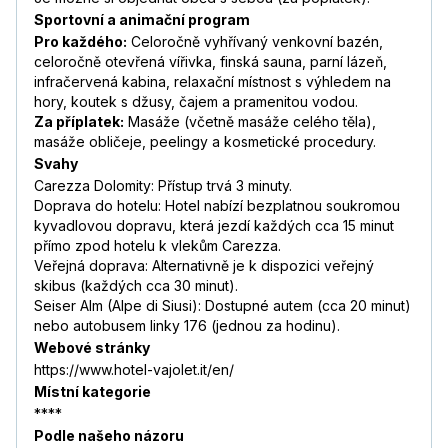
Sportovní a animační program
Pro každého:
Celoročně vyhřívaný venkovní bazén,
celoročně otevřená vířivka, finská sauna, parní lázeň,
infračervená kabina, relaxační místnost s výhledem na
hory, koutek s džusy, čajem a pramenitou vodou.
Za příplatek:
Masáže (včetně masáže celého těla),
masáže obličeje, peelingy a kosmetické procedury.
Svahy
Carezza Dolomity: Přístup trvá 3 minuty.
Doprava do hotelu: Hotel nabízí bezplatnou soukromou
kyvadlovou dopravu, která jezdí každých cca 15 minut
přímo zpod hotelu k vlekům Carezza.
Veřejná doprava: Alternativně je k dispozici veřejný
skibus (každých cca 30 minut).
Seiser Alm (Alpe di Siusi): Dostupné autem (cca 20 minut)
nebo autobusem linky 176 (jednou za hodinu).
Webové stránky
https://www.hotel-vajolet.it/en/
Místní kategorie
****
Podle našeho názoru