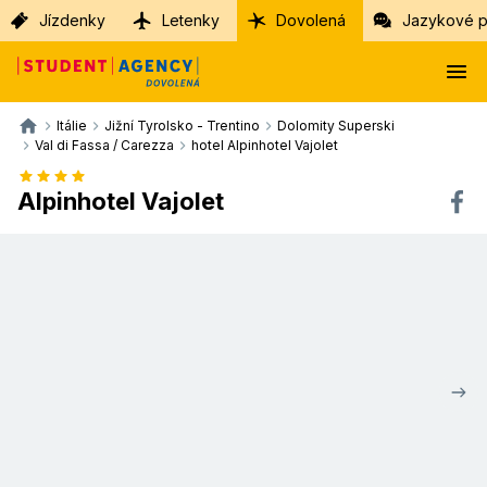
Jízdenky
Letenky
Dovolená
Jazykové p
Itálie
Jižní Tyrolsko - Trentino
Dolomity Superski
Val di Fassa / Carezza
hotel Alpinhotel Vajolet
Alpinhotel Vajolet