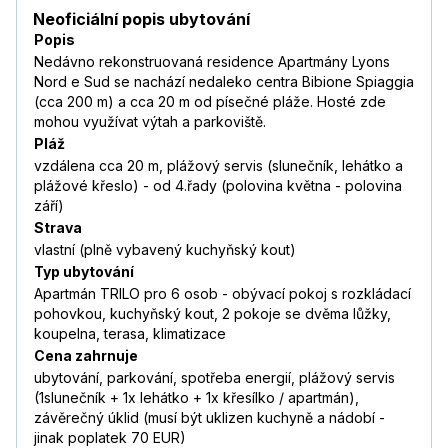
Neoficiální popis ubytování
Popis
Nedávno rekonstruovaná residence Apartmány Lyons
Nord e Sud se nachází nedaleko centra Bibione Spiaggia
(cca 200 m) a cca 20 m od písečné pláže. Hosté zde
mohou využívat výtah a parkoviště.
Pláž
vzdálena cca 20 m, plážový servis (slunečník, lehátko a
plážové křeslo) - od 4.řady (polovina května - polovina
září)
Strava
vlastní (plně vybavený kuchyňský kout)
Typ ubytování
Apartmán TRILO pro 6 osob - obývací pokoj s rozkládací
pohovkou, kuchyňský kout, 2 pokoje se dvěma lůžky,
koupelna, terasa, klimatizace
Cena zahrnuje
ubytování, parkování, spotřeba energií, plážový servis
(1slunečník + 1x lehátko + 1x křesílko / apartmán),
závěrečný úklid (musí být uklizen kuchyně a nádobí -
jinak poplatek 70 EUR)