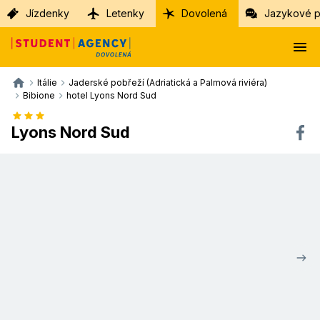
Jízdenky
Letenky
Dovolená
Jazykové p
Itálie
Jaderské pobřeží (Adriatická a Palmová riviéra)
Bibione
hotel Lyons Nord Sud
Lyons Nord Sud