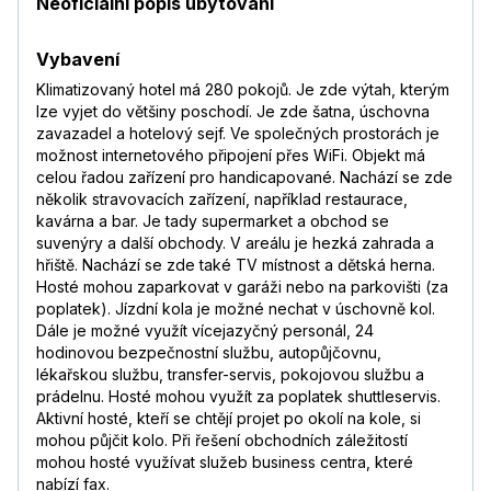
Neoficiální popis ubytování
Vybavení
Klimatizovaný hotel má 280 pokojů. Je zde výtah, kterým
lze vyjet do většiny poschodí. Je zde šatna, úschovna
zavazadel a hotelový sejf. Ve společných prostorách je
možnost internetového připojení přes WiFi. Objekt má
celou řadou zařízení pro handicapované. Nachází se zde
několik stravovacích zařízení, například restaurace,
kavárna a bar. Je tady supermarket a obchod se
suvenýry a další obchody. V areálu je hezká zahrada a
hřiště. Nachází se zde také TV místnost a dětská herna.
Hosté mohou zaparkovat v garáži nebo na parkovišti (za
poplatek). Jízdní kola je možné nechat v úschovně kol.
Dále je možné využít vícejazyčný personál, 24
hodinovou bezpečnostní službu, autopůjčovnu,
lékařskou službu, transfer-servis, pokojovou službu a
prádelnu. Hosté mohou využít za poplatek shuttleservis.
Aktivní hosté, kteří se chtějí projet po okolí na kole, si
mohou půjčit kolo. Při řešení obchodních záležitostí
mohou hosté využívat služeb business centra, které
nabízí fax.