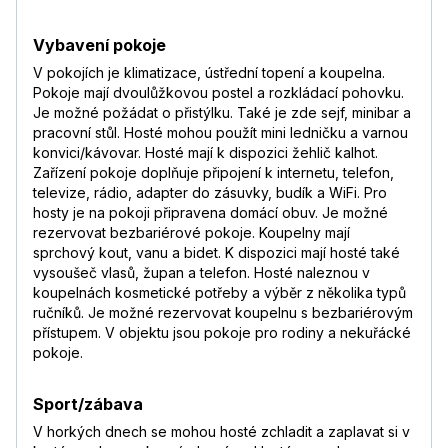
Vybavení pokoje
V pokojích je klimatizace, ústřední topení a koupelna.
Pokoje mají dvoulůžkovou postel a rozkládací pohovku.
Je možné požádat o přistýlku. Také je zde sejf, minibar a
pracovní stůl. Hosté mohou použít mini ledničku a varnou
konvici/kávovar. Hosté mají k dispozici žehlič kalhot.
Zařízení pokoje doplňuje připojení k internetu, telefon,
televize, rádio, adapter do zásuvky, budík a WiFi. Pro
hosty je na pokoji připravena domácí obuv. Je možné
rezervovat bezbariérové pokoje. Koupelny mají
sprchový kout, vanu a bidet. K dispozici mají hosté také
vysoušeč vlasů, župan a telefon. Hosté naleznou v
koupelnách kosmetické potřeby a výběr z několika typů
ručníků. Je možné rezervovat koupelnu s bezbariérovým
přístupem. V objektu jsou pokoje pro rodiny a nekuřácké
pokoje.
Sport/zábava
V horkých dnech se mohou hosté zchladit a zaplavat si v