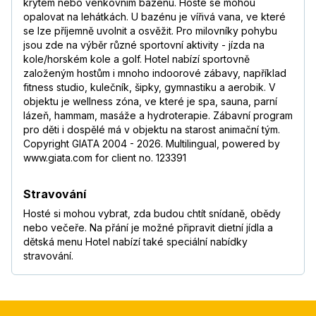
krytém nebo venkovním bazénu. Hosté se mohou
opalovat na lehátkách. U bazénu je vířivá vana, ve které
se lze příjemně uvolnit a osvěžit. Pro milovníky pohybu
jsou zde na výběr různé sportovní aktivity - jízda na
kole/horském kole a golf. Hotel nabízí sportovně
založeným hostům i mnoho indoorové zábavy, například
fitness studio, kulečník, šipky, gymnastiku a aerobik. V
objektu je wellness zóna, ve které je spa, sauna, parní
lázeň, hammam, masáže a hydroterapie. Zábavní program
pro děti i dospělé má v objektu na starost animační tým.
Copyright GIATA 2004 - 2026. Multilingual, powered by
www.giata.com for client no. 123391
Stravování
Hosté si mohou vybrat, zda budou chtít snídaně, obědy
nebo večeře. Na přání je možné připravit dietní jídla a
dětská menu Hotel nabízí také speciální nabídky
stravování.