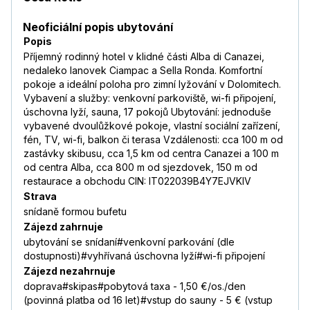
Neoficiální popis ubytování
Popis
Příjemný rodinný hotel v klidné části Alba di Canazei,
nedaleko lanovek Ciampac a Sella Ronda. Komfortní
pokoje a ideální poloha pro zimní lyžování v Dolomitech.
Vybavení a služby: venkovní parkoviště, wi-fi připojení,
úschovna lyží, sauna, 17 pokojů Ubytování: jednoduše
vybavené dvoulůžkové pokoje, vlastní sociální zařízení,
fén, TV, wi-fi, balkon či terasa Vzdálenosti: cca 100 m od
zastávky skibusu, cca 1,5 km od centra Canazei a 100 m
od centra Alba, cca 800 m od sjezdovek, 150 m od
restaurace a obchodu CIN: IT022039B4Y7EJVKIV
Strava
snídaně formou bufetu
Zájezd zahrnuje
ubytování se snídaní#venkovní parkování (dle
dostupnosti)#vyhřívaná úschovna lyží#wi-fi připojení
Zájezd nezahrnuje
doprava#skipas#pobytová taxa - 1,50 €/os./den
(povinná platba od 16 let)#vstup do sauny - 5 € (vstup