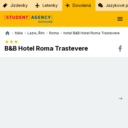
Jízdenky
Letenky
Dovolená
Jazykové p
Itálie
Lazio, Řím
Roma
hotel B&B Hotel Roma Trastevere
B&B Hotel Roma Trastevere