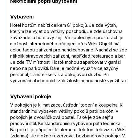
Neoficiální popis ubytování
Vybavení
Hotel hostům nabízí celkem 81 pokojů. Je zde výtah,
kterým lze vyjet do většiny poschodí. Je zde úschovna
zavazadel a hotelový sejf. Ve společných prostorách je
možnost internetového připojení přes WiFi. Objekt má
celou řadou zařízení pro handicapované. Nachází se zde
několik stravovacích zařízení, například restaurace a bar.
Je zde TV místnost. Hosté mohou zaparkovat v garáži
nebo na parkovišti. Dále je možné využít vícejazyčný
personál, transfer-servis a pokojovou službu. Při
vyřizování obchodních záležitostí mohou hosté využít fax.
Vybavení pokoje
V pokojích je klimatizace, ústřední topení a koupelna. K
standardnímu vybavení většiny pokojů patří balkón. V
pokojích je dvoulůžková postel. Také je zde sejf a
pracovní stůl. Ke standardnímu vybavení patří lednička.
Na pokoji je připojení k internetu, telefon, televize a WiFi
(zdarma). Je možné rezervovat bezbariérové pokoje. V