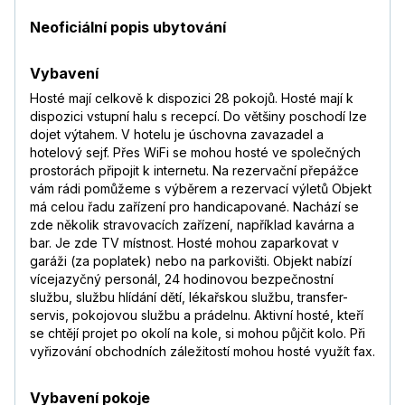
Neoficiální popis ubytování
Vybavení
Hosté mají celkově k dispozici 28 pokojů. Hosté mají k
dispozici vstupní halu s recepcí. Do většiny poschodí lze
dojet výtahem. V hotelu je úschovna zavazadel a
hotelový sejf. Přes WiFi se mohou hosté ve společných
prostorách připojit k internetu. Na rezervační přepážce
vám rádi pomůžeme s výběrem a rezervací výletů Objekt
má celou řadu zařízení pro handicapované. Nachází se
zde několik stravovacích zařízení, například kavárna a
bar. Je zde TV místnost. Hosté mohou zaparkovat v
garáži (za poplatek) nebo na parkovišti. Objekt nabízí
vícejazyčný personál, 24 hodinovou bezpečnostní
službu, službu hlídání dětí, lékařskou službu, transfer-
servis, pokojovou službu a prádelnu. Aktivní hosté, kteří
se chtějí projet po okolí na kole, si mohou půjčit kolo. Při
vyřizování obchodních záležitostí mohou hosté využít fax.
Vybavení pokoje