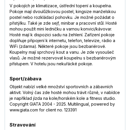
V pokojích je klimatizace, ústřední topení a koupelna.
Pokoje mají dvoulůžkovou postel, kingsize manželskou
postel nebo rozkládací pohovku. Je možné požádat o
přistýlku. Také je zde sejf, minibar a pracovní stůl. Hosté
mohou použít mini ledničku a varnou konvici/kávovar.
Hosté mají k dispozici sadu na žehlení. Zařízení pokoje
doplňuje připojení k internetu, telefon, televize, rádio a
WiFi (zdarma). Některé pokoje jsou bezbariérové.
Koupelny mají sprchový kout a vanu. Je zde vysoušeč
vlasů. Je možné rezervovat koupelnu s bezbariérovým
přístupem. V hotelu jsou nekuřácké pokoje.
Sport/zábava
Objekt nabízí velké množství sportovních a zábavních
aktivit. Volný čas zde hosté mohou trávit různě, v nabídce
je například jízda na kole/horském kole a fitness studio.
Copyright GIATA 2004 - 2025. Multilingual, powered by
www.giata.com for client no. 123391
Stravování