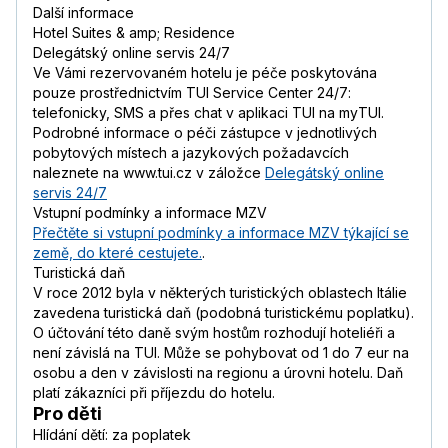
Další informace
Hotel Suites & amp; Residence
Delegátský online servis 24/7
Ve Vámi rezervovaném hotelu je péče poskytována
pouze prostřednictvím TUI Service Center 24/7:
telefonicky, SMS a přes chat v aplikaci TUI na myTUI.
Podrobné informace o péči zástupce v jednotlivých
pobytových místech a jazykových požadavcích
naleznete na www.tui.cz v záložce
Delegátský online
servis 24/7
Vstupní podmínky a informace MZV
Přečtěte si vstupní podmínky a informace MZV týkající se
země, do které cestujete.
.
Turistická daň
V roce 2012 byla v některých turistických oblastech Itálie
zavedena turistická daň (podobná turistickému poplatku).
O účtování této daně svým hostům rozhodují hoteliéři a
není závislá na TUI. Může se pohybovat od 1 do 7 eur na
osobu a den v závislosti na regionu a úrovni hotelu. Daň
platí zákazníci při příjezdu do hotelu.
Pro děti
Hlídání dětí: za poplatek