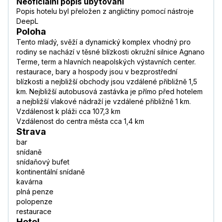
Neoficiální popis ubytování
Popis hotelu byl přeložen z angličtiny pomocí nástroje
DeepL
Poloha
Tento mladý, svěží a dynamický komplex vhodný pro
rodiny se nachází v těsné blízkosti okružní silnice Agnano
Terme, term a hlavních neapolských výstavních center.
restaurace, bary a hospody jsou v bezprostřední
blízkosti a nejbližší obchody jsou vzdálené přibližně 1,5
km. Nejbližší autobusová zastávka je přímo před hotelem
a nejbližší vlakové nádraží je vzdálené přibližně 1 km.
Vzdálenost k pláži cca 107,3 km
Vzdálenost do centra města cca 1,4 km
Strava
bar
snídaně
snídaňový bufet
kontinentální snídaně
kavárna
plná penze
polopenze
restaurace
Hotel