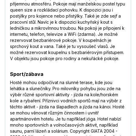
příjemnou atmosféru. Pokoje mají manželskou postel typu
queen size a rozkládací pohovku. K dispozici jsou i
postýlky pro kojence nebo přistýlky. Také je zde sejf a
pracovní stůl. Navíc je k dispozici kuchyňský kout s
ledničkou a mikrovlnnou troubou. Na pokoji je připojení k
internetu, telefon, televize a WiFi (zdarma). Je možné
rezervovat bezbariérové pokoje. V koupelnách je
sprchový kout a vana. Také je tu vysoušeč vlasů. Je
možné rezervovat koupelnu s bezbariérovým přístupem.
V objektu jsou pokoje pro rodiny a nekuřácké pokoje.
Sport/zábava
Hosté mohou odpočívat na slunné terase, kde jsou
lehátka a slunečníky. Pro milovníky pohybu jsou zde na
výběr různé sportovní aktivity - jízda na kole/horském
kole a rybaření. Příznivci vodních sportů mají na výběr z
těchto aktivit - jízda na šlapadlech a jízda na kánoi. Hosté
se mohou věnovat různým činnostem i uvnitř
apartmánovém hotelu. Je tu například jóga. Hotel nabízí
mnoho sportovních a volnočasových aktivit, například
saunu, parní lázeň a solárium. Copyright GIATA 2004 -