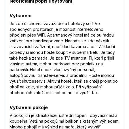
Neoficiální popis ubytování
Vybavení
Je zde úschovna zavazadel a hotelový sejf. Ve
společných prostorách je možnost internetového
připojení přes WiFi. Apartmánový hotel má celou řadou
zařízení pro handicapované. Nachází se zde několik
stravovacích zařízení, například kavárna a bar. Základní
potřeby si mohou hosté koupit v supermarketu. Je tady
také hezká zahrada. Je zde TV místnost. Ti, kteří přijeli
vlastním autem, mohou parkovat bez poplatku na
parkovišti. Hotel nabízí vícejazyčný personál,
autopůjčovnu, transfer-servis a prádelnu. Hosté mohou
využít shuttleservis. Aktivní hosté, kteří se chtějí projet po
okolí na kole, si mohou půjčit kolo. Při vyřizování
obchodních záležitostí mohou hosté využít fax.
Vybavení pokoje
V pokojích je klimatizace, ústřední topení, obývací část a
koupelna. Většina pokojů má balkón s krásným výhledem.
Mnoho pokojů má výhled na moře, který vytváří