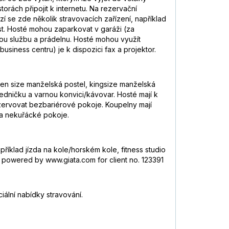
rách připojit k internetu. Na rezervační
se zde několik stravovacích zařízení, například
st. Hosté mohou zaparkovat v garáži (za
ovou službu a prádelnu. Hosté mohou využít
 business centru) je k dispozici fax a projektor.
ueen size manželská postel, kingsize manželská
edničku a varnou konvici/kávovar. Hosté mají k
rezervovat bezbariérové pokoje. Koupelny mají
y a nekuřácké pokoje.
příklad jízda na kole/horském kole, fitness studio
, powered by www.giata.com for client no. 123391
iální nabídky stravování.