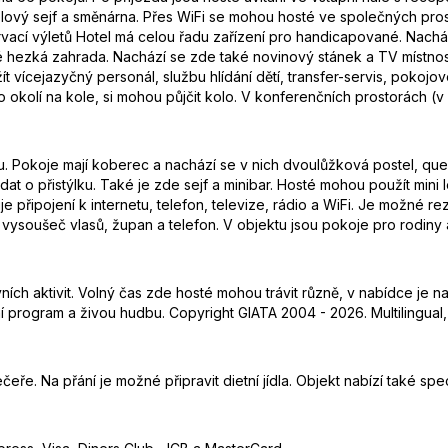
ový sejf a směnárna. Přes WiFi se mohou hosté ve společných prosto
í výletů Hotel má celou řadu zařízení pro handicapované. Nachází 
ké hezká zahrada. Nachází se zde také novinový stánek a TV místno
t vícejazyčný personál, službu hlídání dětí, transfer-servis, pokoj
t po okolí na kole, si mohou půjčit kolo. V konferenčních prostorách (v
lnu. Pokoje mají koberec a nachází se v nich dvoulůžková postel, q
 o přistýlku. Také je zde sejf a minibar. Hosté mohou použít mini l
je připojení k internetu, telefon, televize, rádio a WiFi. Je možné 
é vysoušeč vlasů, župan a telefon. V objektu jsou pokoje pro rodin
ích aktivit. Volný čas zde hosté mohou trávit různě, v nabídce je na
 program a živou hudbu. Copyright GIATA 2004 - 2026. Multilingual
ře. Na přání je možné připravit dietní jídla. Objekt nabízí také spec