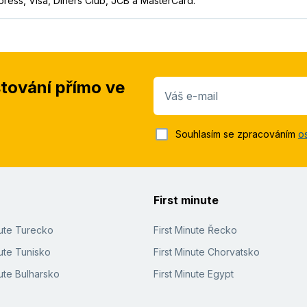
press, Visa, Diners Club, JCB a MasterCard.
stování přímo ve
Váš e-mail
Souhlasím se zpracováním
o
First minute
nute Turecko
First Minute Řecko
ute Tunisko
First Minute Chorvatsko
ute Bulharsko
First Minute Egypt