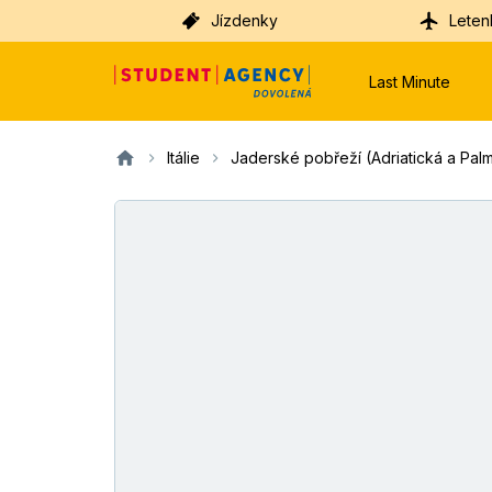
Jízdenky
Leten
Last Minute
Itálie
Jaderské pobřeží (Adriatická a Palm