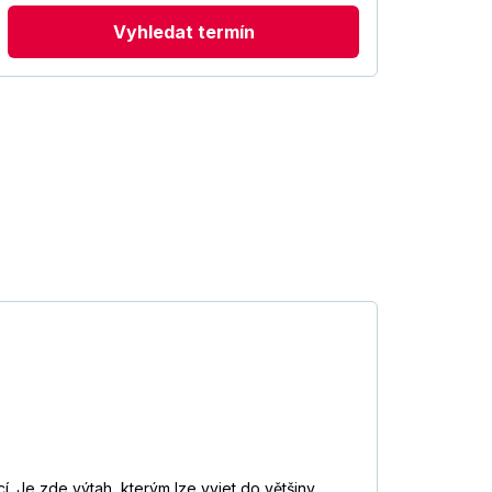
Vyhledat termín
í. Je zde výtah, kterým lze vyjet do většiny