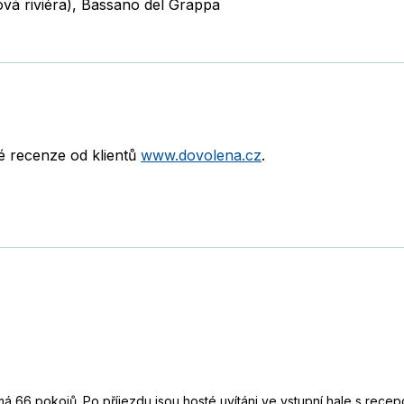
vá riviéra)
,
Bassano del Grappa
né recenze od klientů
www.dovolena.cz
.
á 66 pokojů. Po příjezdu jsou hosté uvítáni ve vstupní hale s recepc