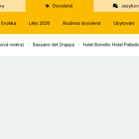
ky
Dovolená
Jazykov
Exotika
Léto 2026
Rodinná dovolená
Ubytování
ová riviéra)
Bassano del Grappa
hotel Bonotto Hotel Palladi