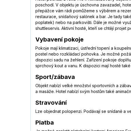
poschodí. V objektu je úschovna zavazadel, hotel
přepážce vám rádi pomůžeme s výběrem a rezervac
restaurace, snídaňový salónek a bar. Je tady ta
poplatek) nebo na parkovišti. Dále je možné využí
shuttleservis. Aktivní hosté, kteří se chtějí proje
Vybavení pokoje
Pokoje mají klimatizaci, ústřední topení a koupe
postel nebo rozkládací pohovka. Je možné požádat
dispozici sadu na žehlení. Zařízení pokoje doplňu
sprchový kout a vanu. K dispozici mají hosté tak
Sport/zábava
Objekt nabízí velké množství sportovních a zábavn
a masáže. Hotel nabízí svým hostům také animační
Stravování
Lze objednat polopenzi. Podávají se snídaně a veče
Platba