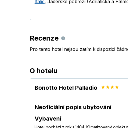
Itálie
,
Jaderské pobřeží (Adriatická a Palmo
Recenze
Pro tento hotel nejsou zatím k dispozici žád
O hotelu
Bonotto Hotel Palladio
Neoficiální popis ubytování
Vybavení
Hotel pochází z roku 1404. Klimatizovaný objekt m