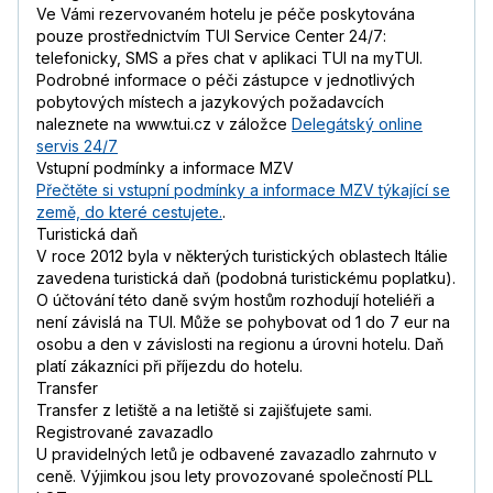
Ve Vámi rezervovaném hotelu je péče poskytována
pouze prostřednictvím TUI Service Center 24/7:
telefonicky, SMS a přes chat v aplikaci TUI na myTUI.
Podrobné informace o péči zástupce v jednotlivých
pobytových místech a jazykových požadavcích
naleznete na www.tui.cz v záložce
Delegátský online
servis 24/7
Vstupní podmínky a informace MZV
Přečtěte si vstupní podmínky a informace MZV týkající se
země, do které cestujete.
.
Turistická daň
V roce 2012 byla v některých turistických oblastech Itálie
zavedena turistická daň (podobná turistickému poplatku).
O účtování této daně svým hostům rozhodují hoteliéři a
není závislá na TUI. Může se pohybovat od 1 do 7 eur na
osobu a den v závislosti na regionu a úrovni hotelu. Daň
platí zákazníci při příjezdu do hotelu.
Transfer
Transfer z letiště a na letiště si zajišťujete sami.
Registrované zavazadlo
U pravidelných letů je odbavené zavazadlo zahrnuto v
ceně. Výjimkou jsou lety provozované společností PLL