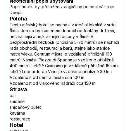
Neoficiální popis ubytování
Popis hotelu byl přeložen z angličtiny pomocí nástroje
DeepL
Poloha
Tento městský hotel se nachází v ideální lokalitě v srdci
Říma. Jen co by kamenem dohodil od fontány di Trevi,
nejznámější a nejkrásnější fontány v Římě. V
bezprostřední blízkosti (přibližně 5-20 metrů) se nachází
řada obchodů, restaurací a barů, stejně jako stanice
metra/vlaku. Centrum města je vzdálené přibližně 100
metrů. Náměstí Piazza di Spagna je vzdálené přibližně
400 metrů. Letiště Ciampino je vzdálené přibližně 15 km a
letiště Leonardo da Vinci je vzdálené přibližně 30 km.
Vzdálenost od centra města cca 100 m
Vzdálenost od vlakového nádraží cca 150 m
Strava
bar
snídaně
snídaňový bufet
kavárna
restaurace
Hotel