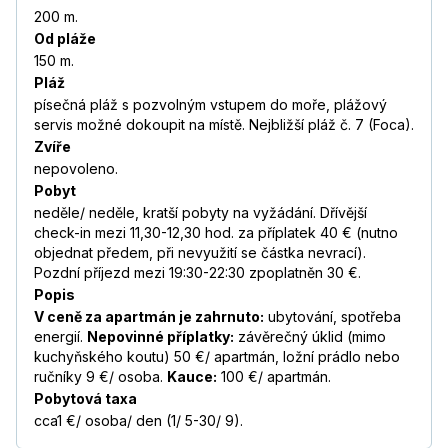
200 m.
Od pláže
150 m.
Pláž
písečná pláž s pozvolným vstupem do moře, plážový
servis možné dokoupit na místě. Nejbližší pláž č. 7 (Foca).
Zvíře
nepovoleno.
Pobyt
neděle/ neděle, kratší pobyty na vyžádání.
Dřívější
check-in mezi 11,30-12,30 hod. za příplatek 40 € (nutno
objednat předem, při nevyužití se částka nevrací).
Pozdní příjezd mezi 19:30-22:30 zpoplatněn 30 €.
Popis
V ceně za apartmán je zahrnuto:
ubytování, spotřeba
energií.
Nepovinné příplatky:
závěrečný úklid (mimo
kuchyňského koutu) 50 €/ apartmán, ložní prádlo nebo
ručníky 9 €/ osoba.
Kauce:
100 €/ apartmán.
Pobytová taxa
cca1 €/ osoba/ den (1/ 5-30/ 9).