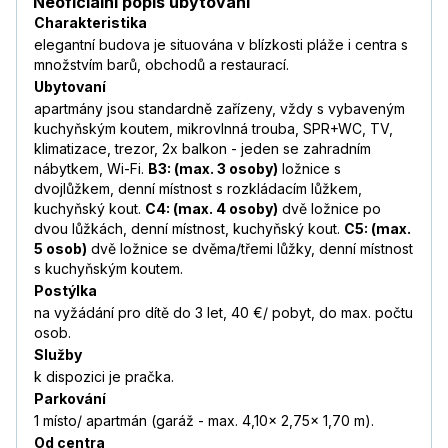
Neoficiální popis ubytování
Charakteristika
elegantní budova je situována v blízkosti pláže i centra s
množstvím barů, obchodů a restaurací.
Ubytovaní
apartmány jsou standardně zařízeny, vždy s vybaveným
kuchyňským koutem, mikrovlnná trouba, SPR+WC, TV,
klimatizace, trezor, 2x balkon - jeden se zahradním
nábytkem, Wi-Fi.
B3: (max. 3 osoby)
ložnice s
dvojlůžkem, denní místnost s rozkládacím lůžkem,
kuchyňský kout.
C4: (max. 4 osoby)
dvě ložnice po
dvou lůžkách, denní místnost, kuchyňský kout.
C5: (max.
5 osob)
dvě ložnice se dvěma/třemi lůžky, denní místnost
s kuchyňským koutem.
Postýlka
na vyžádání pro dítě do 3 let, 40 €/ pobyt, do max. počtu
osob.
Služby
k dispozici je pračka.
Parkování
1 místo/ apartmán (garáž - max. 4,10x 2,75x 1,70 m).
Od centra