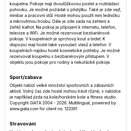
koupelna. Pokoje mají dvoulůžkovou postel a rozkládací
pohovku. Je možné požádat o přistýlku. Také je zde sejf,
minibar a pracovní stůl. Hosté mohou použít mini ledničku
a mikrovlnnou troubu. Dále je zde sada na žehlení a
žehlič kalhot. Na pokoji je připojení k internetu, telefon,
televize a WiFi. Je možné rezervovat bezbariérové
pokoje. V koupelnách je sprchový kout a bidet. K
dispozici mají hosté také vysoušeč vlasů a telefon. V
koupelnách najdou hosté kosmetické potřeby. Je možné
rezervovat koupelnu s bezbariérovým přístupem. V
objektu jsou pokoje pro rodiny a nekuřácké pokoje.
Sport/zábava
Objekt nabízí velké množství sportovních a zábavních
aktivit. Volný čas zde hosté mohou trávit různě, v nabídce
je například jízda na kole/horském kole a fitness studio.
Copyright GIATA 2004 - 2026. Multilingual, powered by
www.giata.com for client no. 123391
Stravování