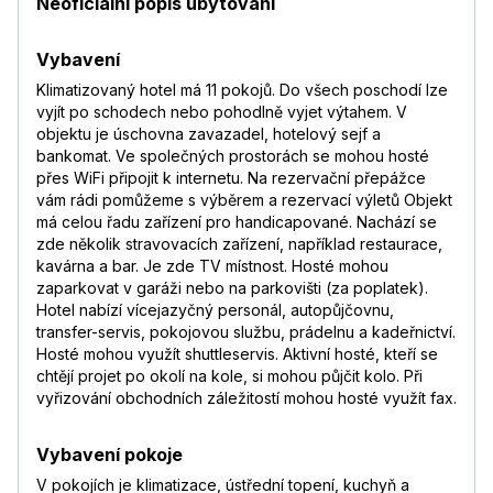
Neoficiální popis ubytování
Vybavení
Klimatizovaný hotel má 11 pokojů. Do všech poschodí lze
vyjít po schodech nebo pohodlně vyjet výtahem. V
objektu je úschovna zavazadel, hotelový sejf a
bankomat. Ve společných prostorách se mohou hosté
přes WiFi připojit k internetu. Na rezervační přepážce
vám rádi pomůžeme s výběrem a rezervací výletů Objekt
má celou řadu zařízení pro handicapované. Nachází se
zde několik stravovacích zařízení, například restaurace,
kavárna a bar. Je zde TV místnost. Hosté mohou
zaparkovat v garáži nebo na parkovišti (za poplatek).
Hotel nabízí vícejazyčný personál, autopůjčovnu,
transfer-servis, pokojovou službu, prádelnu a kadeřnictví.
Hosté mohou využít shuttleservis. Aktivní hosté, kteří se
chtějí projet po okolí na kole, si mohou půjčit kolo. Při
vyřizování obchodních záležitostí mohou hosté využít fax.
Vybavení pokoje
V pokojích je klimatizace, ústřední topení, kuchyň a