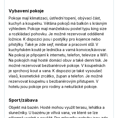
Vybavení pokoje
Pokoje mají klimatizaci, ústřední topení, obývací část,
kuchyň a koupelnu. Většina pokojů má balkón s krásným
výhledem. Pokoje mají manželskou postel typu king size
a rozkládací pohovku. Je možné rezervovat oddělené
ložnice. K dispozici jsou i postýlky pro kojence nebo
přistýlky. Také je zde sejf, minibar a pracovní stůl. V
kuchyňském koutě je lednička a varná konvice/kávovar.
Na pokoji je připojení k internetu, telefon, televize a WiFi.
Na pokojích mají hosté domácí obuv a také denní tisk. Je
možné rezervovat bezbariérové pokoje. V koupelnách
je sprchový kout a vana. K dispozici je také vysoušeč
vlasů, kosmetické zrcátko, župan a telefon. Je možné
rezervovat koupelnu s bezbariérovým přístupem. V
hotelu jsou pokoje pro rodiny a nekuřácké pokoje.
Sport/zábava
Objekt má bazén. Hosté mohou využít terasu, lehátka a
slunečníky. U bazénu je vířivá vana, ve které se lze
příjemně uvolnit a osvěžit. Pro milovníky pohybu jsou zde