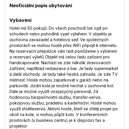
Neoficiální popis ubytování
Vybavení
Hotel má 50 pokojů. Do všech poschodí lze vyjít po
schodech nebo pohodlně vyjet výtahem. V objektu je
úschovna zavazadel a hotelový sejf. Ve společných
prostorách se mohou hosté přes WiFi připojit k internetu.
Na rezervační přepážce vám rádi pomůžeme s výběrem
a rezervací výletů Objekt má celou řadu zařízení pro
handicapované. Nachází se zde několik stravovacích
zařízení, například restaurace a bar. Je tady supermarket
a další obchody. Je tady také hezká zahrada. Je zde TV
místnost. Hosté mohou zaparkovat v garáži nebo na
parkovišti. Jízdní kola je možné nechat v úschovně kol.
Dále je možné využít vícejazyčný personál, 24
hodinovou bezpečnostní službu, transfer-servis,
pokojovou službu, prádelnu a kadeřnictví. Hosté mohou
využít shuttleservis. Aktivní hosté, kteří se chtějí projet po
okolí na kole, si mohou půjčit kolo. V konferenčních
prostorách (v business centru) je k dispozici fax a
projektor.