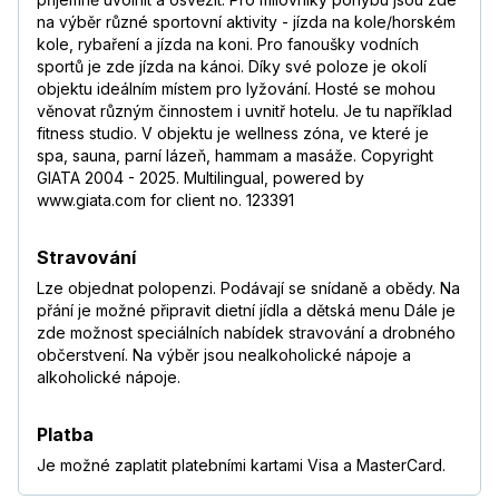
na výběr různé sportovní aktivity - jízda na kole/horském
kole, rybaření a jízda na koni. Pro fanoušky vodních
sportů je zde jízda na kánoi. Díky své poloze je okolí
objektu ideálním místem pro lyžování. Hosté se mohou
věnovat různým činnostem i uvnitř hotelu. Je tu například
fitness studio. V objektu je wellness zóna, ve které je
spa, sauna, parní lázeň, hammam a masáže. Copyright
GIATA 2004 - 2025. Multilingual, powered by
www.giata.com for client no. 123391
Stravování
Lze objednat polopenzi. Podávají se snídaně a obědy. Na
přání je možné připravit dietní jídla a dětská menu Dále je
zde možnost speciálních nabídek stravování a drobného
občerstvení. Na výběr jsou nealkoholické nápoje a
alkoholické nápoje.
Platba
Je možné zaplatit platebními kartami Visa a MasterCard.