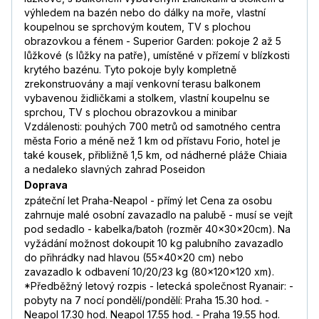
výhledem na bazén nebo do dálky na moře, vlastní
koupelnou se sprchovým koutem, TV s plochou
obrazovkou a fénem - Superior Garden: pokoje 2 až 5
lůžkové (s lůžky na patře), umístěné v přízemí v blízkosti
krytého bazénu. Tyto pokoje byly kompletně
zrekonstruovány a mají venkovní terasu balkonem
vybavenou židličkami a stolkem, vlastní koupelnu se
sprchou, TV s plochou obrazovkou a minibar
Vzdálenosti: pouhých 700 metrů od samotného centra
města Forio a méně než 1 km od přístavu Forio, hotel je
také kousek, přibližně 1,5 km, od nádherné pláže Chiaia
a nedaleko slavných zahrad Poseidon
Doprava
zpáteční let Praha-Neapol - přímý let Cena za osobu
zahrnuje malé osobní zavazadlo na palubě - musí se vejít
pod sedadlo - kabelka/batoh (rozměr 40x30x20cm). Na
vyžádání možnost dokoupit 10 kg palubního zavazadlo
do přihrádky nad hlavou (55x40x20 cm) nebo
zavazadlo k odbavení 10/20/23 kg (80x120x120 xm).
*Předběžný letový rozpis - letecká společnost Ryanair: -
pobyty na 7 nocí pondělí/pondělí: Praha 15.30 hod. -
Neapol 17.30 hod. Neapol 17.55 hod. - Praha 19.55 hod.