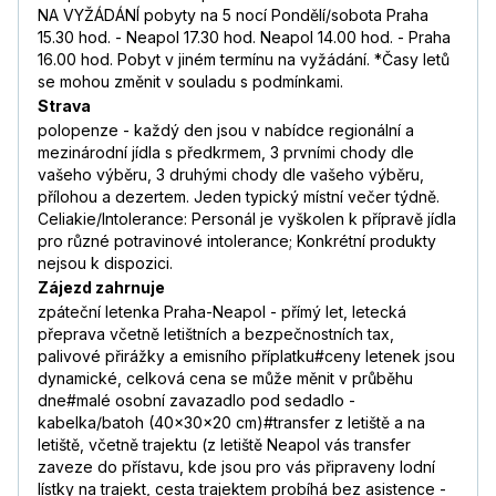
NA VYŽÁDÁNÍ pobyty na 5 nocí Pondělí/sobota Praha
15.30 hod. - Neapol 17.30 hod. Neapol 14.00 hod. - Praha
16.00 hod. Pobyt v jiném termínu na vyžádání. *Časy letů
se mohou změnit v souladu s podmínkami.
Strava
polopenze - každý den jsou v nabídce regionální a
mezinárodní jídla s předkrmem, 3 prvními chody dle
vašeho výběru, 3 druhými chody dle vašeho výběru,
přílohou a dezertem. Jeden typický místní večer týdně.
Celiakie/Intolerance: Personál je vyškolen k přípravě jídla
pro různé potravinové intolerance; Konkrétní produkty
nejsou k dispozici.
Zájezd zahrnuje
zpáteční letenka Praha-Neapol - přímý let, letecká
přeprava včetně letištních a bezpečnostních tax,
palivové přirážky a emisního příplatku#ceny letenek jsou
dynamické, celková cena se může měnit v průběhu
dne#malé osobní zavazadlo pod sedadlo -
kabelka/batoh (40x30x20 cm)#transfer z letiště a na
letiště, včetně trajektu (z letiště Neapol vás transfer
zaveze do přístavu, kde jsou pro vás připraveny lodní
lístky na trajekt, cesta trajektem probíhá bez asistence -