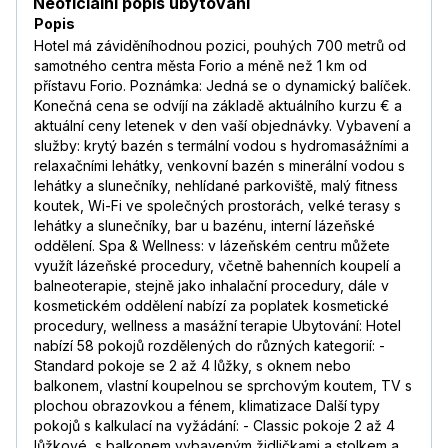
Neoficiální popis ubytování
Popis
Hotel má záviděníhodnou pozici, pouhých 700 metrů od
samotného centra města Forio a méně než 1 km od
přístavu Forio. Poznámka: Jedná se o dynamický balíček.
Konečná cena se odvíjí na základě aktuálního kurzu € a
aktuální ceny letenek v den vaší objednávky. Vybavení a
služby: krytý bazén s termální vodou s hydromasážními a
relaxačními lehátky, venkovní bazén s minerální vodou s
lehátky a slunečníky, nehlídané parkoviště, malý fitness
koutek, Wi-Fi ve společných prostorách, velké terasy s
lehátky a slunečníky, bar u bazénu, interní lázeňské
oddělení. Spa & Wellness: v lázeňském centru můžete
využít lázeňské procedury, včetně bahenních koupelí a
balneoterapie, stejně jako inhalační procedury, dále v
kosmetickém oddělení nabízí za poplatek kosmetické
procedury, wellness a masážní terapie Ubytování: Hotel
nabízí 58 pokojů rozdělených do různých kategorií: -
Standard pokoje se 2 až 4 lůžky, s oknem nebo
balkonem, vlastní koupelnou se sprchovým koutem, TV s
plochou obrazovkou a fénem, klimatizace Další typy
pokojů s kalkulací na vyžádání: - Classic pokoje 2 až 4
lůžkové, s balkonem vybaveným židličkami a stolkem a