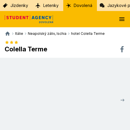
Jízdenky
Letenky
Dovolená
Jazykové p
Itálie
Neapolský záliv, Ischia
hotel Colella Terme
Colella Terme