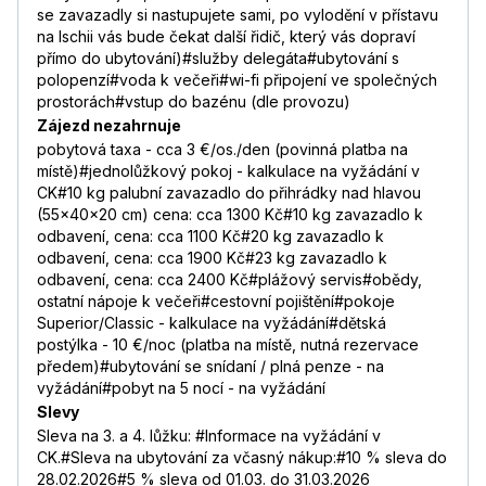
se zavazadly si nastupujete sami, po vylodění v přístavu
na Ischii vás bude čekat další řidič, který vás dopraví
přímo do ubytování)#služby delegáta#ubytování s
polopenzí#voda k večeři#wi-fi připojení ve společných
prostorách#vstup do bazénu (dle provozu)
Zájezd nezahrnuje
pobytová taxa - cca 3 €/os./den (povinná platba na
místě)#jednolůžkový pokoj - kalkulace na vyžádání v
CK#10 kg palubní zavazadlo do přihrádky nad hlavou
(55×40×20 cm) cena: cca 1300 Kč#10 kg zavazadlo k
odbavení, cena: cca 1100 Kč#20 kg zavazadlo k
odbavení, cena: cca 1900 Kč#23 kg zavazadlo k
odbavení, cena: cca 2400 Kč#plážový servis#obědy,
ostatní nápoje k večeři#cestovní pojištění#pokoje
Superior/Classic - kalkulace na vyžádání#dětská
postýlka - 10 €/noc (platba na místě, nutná rezervace
předem)#ubytování se snídaní / plná penze - na
vyžádání#pobyt na 5 nocí - na vyžádání
Slevy
Sleva na 3. a 4. lůžku: #Informace na vyžádání v
CK.#Sleva na ubytování za včasný nákup:#10 % sleva do
28.02.2026#5 % sleva od 01.03. do 31.03.2026