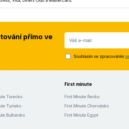
press, Visa, Diners Club a MasterCard.
stování přímo ve
Váš e-mail
Souhlasím se zpracováním
o
First minute
nute Turecko
First Minute Řecko
ute Tunisko
First Minute Chorvatsko
ute Bulharsko
First Minute Egypt