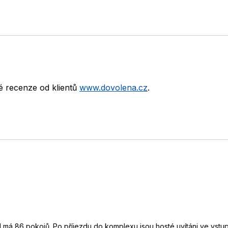
né recenze od klientů
www.dovolena.cz
.
 má 86 pokojů. Po příjezdu do komplexu jsou hosté uvítáni ve vstupn