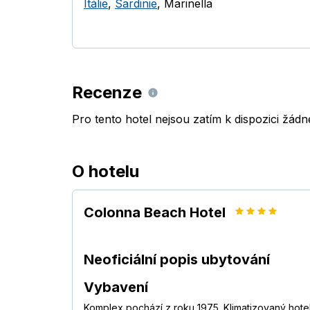
Itálie
,
Sardinie
,
Marinella
Recenze
Pro tento hotel nejsou zatím k dispozici žád
O hotelu
Colonna Beach Hotel
Neoficiální popis ubytování
Vybavení
Komplex pochází z roku 1975. Klimatizovaný hotel