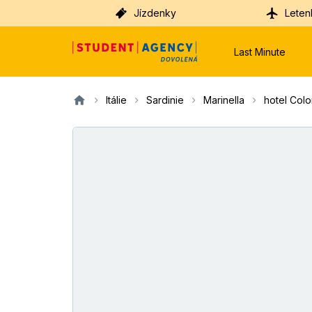
Jízdenky
Leten
Last Minute
Itálie
Sardinie
Marinella
hotel Col