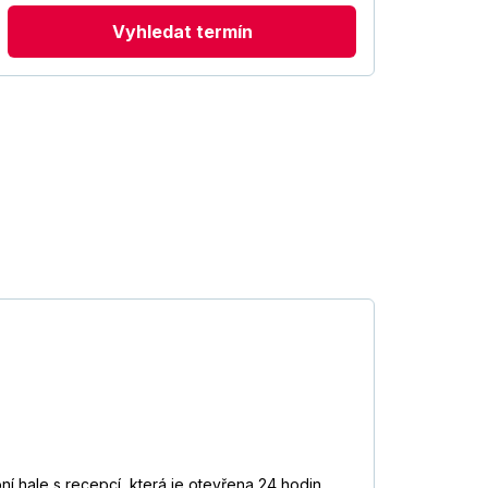
Vyhledat termín
í hale s recepcí, která je otevřena 24 hodin.