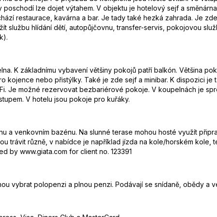
y poschodí lze dojet výtahem. V objektu je hotelový sejf a směnárn
hází restaurace, kavárna a bar. Je tady také hezká zahrada. Je zde TV
 službu hlídání dětí, autopůjčovnu, transfer-servis, pokojovou službu
k).
pelna. K základnímu vybavení většiny pokojů patří balkón. Většina p
ro kojence nebo přistýlky. Také je zde sejf a minibar. K dispozici je 
a WiFi. Je možné rezervovat bezbariérové pokoje. V koupelnách je sp
tupem. V hotelu jsou pokoje pro kuřáky.
 a venkovním bazénu. Na slunné terase mohou hosté využít připrav
rávit různě, v nabídce je například jízda na kole/horském kole, tenis
ed by www.giata.com for client no. 123391
hou vybrat polopenzi a plnou penzi. Podávají se snídaně, obědy a v