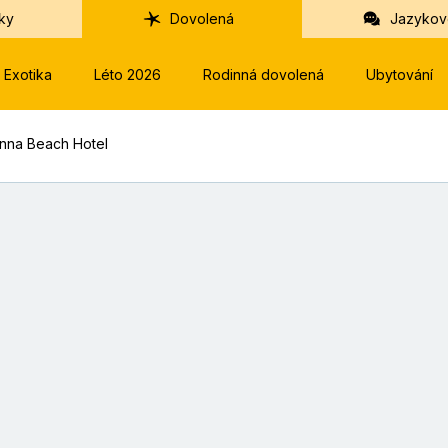
ky
Dovolená
Jazykov
Exotika
Léto 2026
Rodinná dovolená
Ubytování
onna Beach Hotel