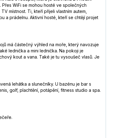
a. Přes WiFi se mohou hosté ve společných
 místnost. Ti, kteří přijeli vlastním autem,
 a prádelnu. Aktivní hosté, kteří se chtějí projet
okojů má částečný výhled na moře, který navozuje
také lednička a mini lednička. Na pokoji je
rchový kout a vana. Také je tu vysoušeč vlasů. Je
ená lehátka a slunečníky. U bazénu je bar s
, golf, plachtění, potápění, fitness studio a spa.
ečeře.