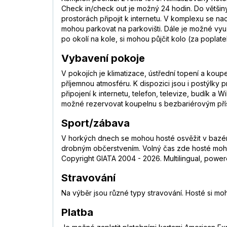
Check in/check out je možný 24 hodin. Do většin
prostorách připojit k internetu. V komplexu se nac
mohou parkovat na parkovišti. Dále je možné využít
po okolí na kole, si mohou půjčit kolo (za poplate
Vybavení pokoje
V pokojích je klimatizace, ústřední topení a kou
příjemnou atmosféru. K dispozici jsou i postýlky p
připojení k internetu, telefon, televize, budík 
možné rezervovat koupelnu s bezbariérovým přís
Sport/zábava
V horkých dnech se mohou hosté osvěžit v bazénu
drobným občerstvením. Volný čas zde hosté mohou t
Copyright GIATA 2004 - 2026. Multilingual, power
Stravování
Na výběr jsou různé typy stravování. Hosté si mo
Platba