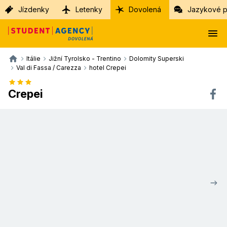
Jízdenky
Letenky
Dovolená
Jazykové p
Itálie
Jižní Tyrolsko - Trentino
Dolomity Superski
Val di Fassa / Carezza
hotel Crepei
Crepei