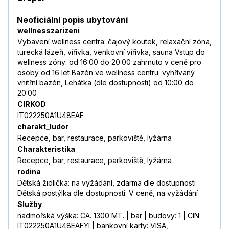
Neoficiální popis ubytování
wellnesszarizeni
Vybavení wellness centra: čajový koutek, relaxační zóna,
turecká lázeň, vířivka, venkovní vířivka, sauna Vstup do
wellness zóny: od 16:00 do 20:00 zahrnuto v ceně pro
osoby od 16 let Bazén ve wellness centru: vyhřívaný
vnitřní bazén, Lehátka (dle dostupnosti) od 10:00 do
20:00
CIRKOD
IT022250A1U48EAF
charakt_ludor
Recepce, bar, restaurace, parkoviště, lyžárna
Charakteristika
Recepce, bar, restaurace, parkoviště, lyžárna
rodina
Dětská židlička: na vyžádání, zdarma dle dostupnosti
Dětská postýlka dle dostupnosti: V ceně, na vyžádání
Služby
nadmořská výška: CA. 1300 MT. | bar | budovy: 1 | CIN:
IT022250A1U48EAFYI | bankovní karty: VISA,