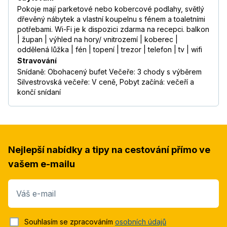
Pokoje mají parketové nebo kobercové podlahy, světlý
dřevěný nábytek a vlastní koupelnu s fénem a toaletními
potřebami. Wi-Fi je k dispozici zdarma na recepci. balkon
| župan | výhled na hory/ vnitrozemí | koberec |
oddělená lůžka | fén | topení | trezor | telefon | tv | wifi
Stravování
Snídaně: Obohacený bufet Večeře: 3 chody s výběrem
Silvestrovská večeře: V ceně, Pobyt začíná: večeří a
končí snídaní
Nejlepší nabídky a tipy na cestování přímo ve
vašem e-mailu
Váš e-mail
Souhlasím se zpracováním
osobních údajů