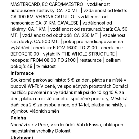
MASTERCARD, EC CARD/MAESTRO | vzdálenost
autobusové zastávky: CA. 70 MT. | vzdálenost od letiště:
CA. 190 KM. VERONA CATULLO | vzdálenost od
nemocnice: CA. 31 KM. CAVALESE | vzdálenost od
lékárny: CA. 1 KM. | vzdálenost od restaurací/barů: CA. 50
MT. | vzdálenost od obchodů: CA. 250 MT. | vzdálenost
sjezdovky: CA. 500 MT. | pokoj pro handicapované na
vyžádání | check-in: FROM 16:00 TO 21:00 | check-out:
BEFORE 10:00 | výtah: IN THE WHOLE STRUCTURE |
recepce: FROM 08:00 TO 21:00 | restaurace | celkem
pokojů: 49 | tv místost
informace
Soukromé parkovací místo: 5 € za den, platba na místě v
budově Wi-Fi: V ceně, ve společných prostorách Domácí
mazlíčci povoleni na vyžádání: malí psi do 10 kg 10 € za
den, platba na místě eccetto: společné prostory, Městská
daň: cca 2 € za osobu a noc, od 14 let, platba na místě, s
výjimkou vládních změn
Poloha
Nachází se v Pere, v srdci údolí Val di Fassa, obklopen
majestátními vrcholky Dolomit.
Ubytovaní