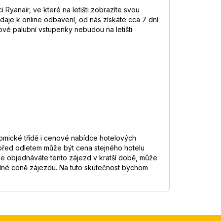
Ryanair, ve které na letišti zobrazíte svou
aje k online odbavení, od nás získáte cca 7 dní
ové palubní vstupenky nebudou na letišti
nomické třídě i cenové nabídce hotelových
e před odletem může být cena stejného hotelu
že objednáváte tento zájezd v kratší době, může
edné ceně zájezdu. Na tuto skutečnost bychom