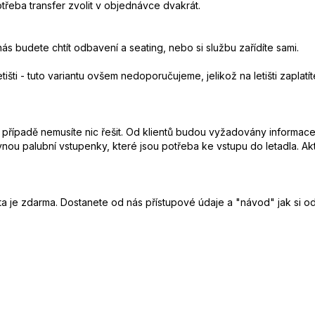
řeba transfer zvolit v objednávce dvakrát.
s budete chtít odbavení a seating, nebo si službu zařídíte sami.
 letišti - tuto variantu ovšem nedoporučujeme, jelikož na letišti zap
mto případě nemusíte nic řešit. Od klientů budou vyžadovány informa
ovnou palubní vstupenky, které jsou potřeba ke vstupu do letadla. A
rianta je zdarma. Dostanete od nás přístupové údaje a "návod" jak si 