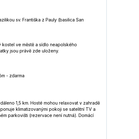
ilikou sv. Františka z Pauly (basilica San
 kostel ve městě a sídlo neapolského
tatky jsou právě zde uloženy.
dóm - zdarma
 vzdáleno 1,5 km. Hosté mohou relaxovat v zahradě
ponuje klimatizovanými pokoji se satelitní TV a
mém parkovišti (rezervace není nutná). Domácí