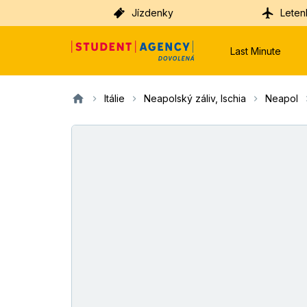
Jízdenky
Leten
Last Minute
Itálie
Neapolský záliv, Ischia
Neapol