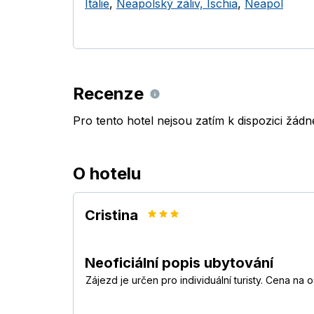
Itálie
,
Neapolský záliv, Ischia
,
Neapol
Recenze
Pro tento hotel nejsou zatím k dispozici žád
O hotelu
Cristina
Neoficiální popis ubytování
Zájezd je určen pro individuální turisty. Cena n