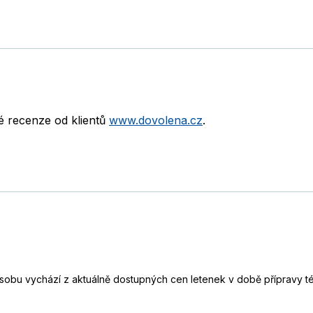
né recenze od klientů
www.dovolena.cz
.
a osobu vychází z aktuálně dostupných cen letenek v době přípravy t