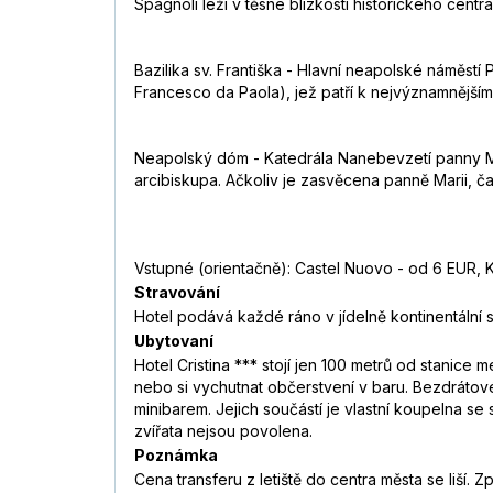
Spagnoli leží v těsné blízkosti historického centr
Bazilika sv. Františka - Hlavní neapolské náměstí 
Francesco da Paola), jež patří k nejvýznamnějším
Neapolský dóm - Katedrála Nanebevzetí panny Ma
arcibiskupa. Ačkoliv je zasvěcena panně Marii, ča
Vstupné (orientačně): Castel Nuovo - od 6 EUR, 
Stravování
Hotel podává každé ráno v jídelně kontinentální s
Ubytovaní
Hotel Cristina *** stojí jen 100 metrů od stanice
nebo si vychutnat občerstvení v baru. Bezdrátové
minibarem. Jejich součástí je vlastní koupelna 
zvířata nejsou povolena.
Poznámka
Cena transferu z letiště do centra města se liší. 