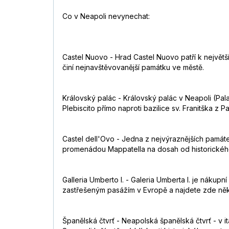
Co v Neapoli nevynechat:
Castel Nuovo - Hrad Castel Nuovo patří k největš
činí nejnavštěvovanější památku ve městě.
Královský palác - Královský palác v Neapoli (Pal
Plebiscito přímo naproti bazilice sv. Franitška z Pa
Castel dell'Ovo - Jedna z nejvýraznějších památ
promenádou Mappatella na dosah od historickéh
Galleria Umberto I. - Galeria Umberta I. je nákup
zastřešeným pasážím v Evropě a najdete zde něko
Španělská čtvrť - Neapolská španělská čtvrť - v i