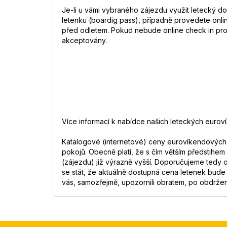
Je-li u vámi vybraného zájezdu využit letecký dop
letenku (boardig pass), případně provedete onli
před odletem. Pokud nebude online check in prov
akceptovány.
Více informací k nabídce našich leteckých euroví
Katalogové (internetové) ceny eurovíkendových z
pokojů. Obecně platí, že s čím větším předstihem
(zájezdu) již výrazně vyšší. Doporučujeme tedy o
se stát, že aktuálně dostupná cena letenek bude
vás, samozřejmě, upozornili obratem, po obdržen