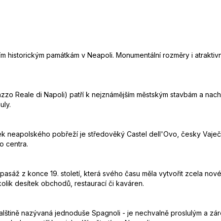
ím historickým památkám v Neapoli. Monumentální rozměry i atraktiv
azzo Reale di Napoli) patří k nejznámějším městským stavbám a nachá
uly.
ek neapolského pobřeží je středověký Castel dell'Ovo, česky Vaječ
o centra.
ní pasáž z konce 19. století, která svého času měla vytvořit zcela no
lik desítek obchodů, restaurací či kaváren.
talštině nazývaná jednoduše Spagnoli - je nechvalně proslulým a záro