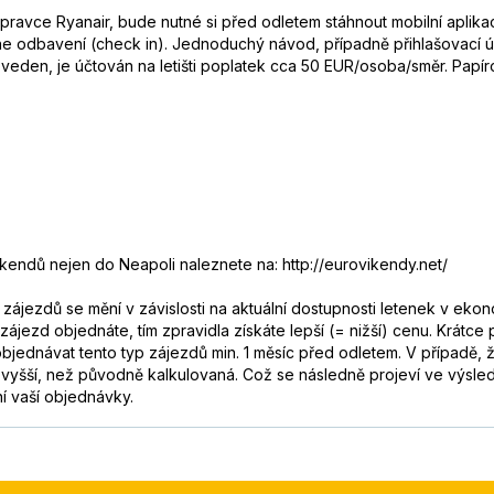
ravce Ryanair, bude nutné si před odletem stáhnout mobilní aplikaci 
ne odbavení (check in). Jednoduchý návod, případně přihlašovací úd
eden, je účtován na letišti poplatek cca 50 EUR/osoba/směr. Papír
kendů nejen do Neapoli naleznete na: http://eurovikendy.net/
ájezdů se mění v závislosti na aktuální dostupnosti letenek v eko
 zájezd objednáte, tím zpravidla získáte lepší (= nižší) cenu. Krátc
bjednávat tento typ zájezdů min. 1 měsíc před odletem. V případě, 
 vyšší, než původně kalkulovaná. Což se následně projeví ve výsl
í vaší objednávky.