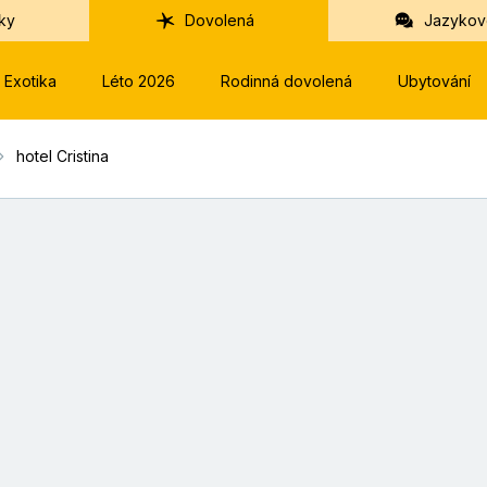
ky
Dovolená
Jazykov
Exotika
Léto 2026
Rodinná dovolená
Ubytování
hotel Cristina