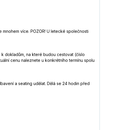
latíte mnohem více. POZOR! U letecké společnosti
ce k dokladům, na které budou cestovat (číslo
ktuální cenu naleznete u konkrétního termínu spolu
odbavení a seating udělat. Dělá se 24 hodin před