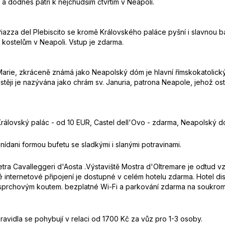
a a dodnes patří k nejchudším čtvrtím v Neapoli.
Piazza del Plebiscito se kromě Královského paláce pyšní i slavnou baz
 kostelům v Neapoli. Vstup je zdarma.
rie, zkráceně známá jako Neapolský dóm je hlavní římskokatolický
stěji je nazývána jako chrám sv. Januria, patrona Neapole, jehož os
Královský palác - od 10 EUR, Castel dell'Ovo - zdarma, Neapolský 
nídani formou bufetu se sladkými i slanými potravinami.
 metra Cavalleggeri d'Aosta .Výstaviště Mostra d'Oltremare je odtud
 internetové připojení je dostupné v celém hotelu zdarma. Hotel dis
se sprchovým koutem. bezplatné Wi-Fi a parkování zdarma na soukro
Zpravidla se pohybují v relaci od 1700 Kč za vůz pro 1-3 osoby.