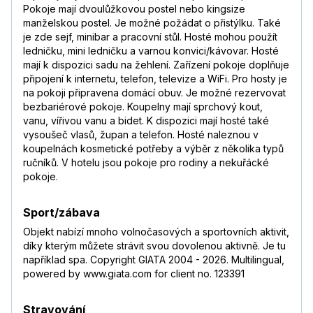
Pokoje mají dvoulůžkovou postel nebo kingsize
manželskou postel. Je možné požádat o přistýlku. Také
je zde sejf, minibar a pracovní stůl. Hosté mohou použít
ledničku, mini ledničku a varnou konvici/kávovar. Hosté
mají k dispozici sadu na žehlení. Zařízení pokoje doplňuje
připojení k internetu, telefon, televize a WiFi. Pro hosty je
na pokoji připravena domácí obuv. Je možné rezervovat
bezbariérové pokoje. Koupelny mají sprchový kout,
vanu, vířivou vanu a bidet. K dispozici mají hosté také
vysoušeč vlasů, župan a telefon. Hosté naleznou v
koupelnách kosmetické potřeby a výběr z několika typů
ručníků. V hotelu jsou pokoje pro rodiny a nekuřácké
pokoje.
Sport/zábava
Objekt nabízí mnoho volnočasových a sportovních aktivit,
díky kterým můžete strávit svou dovolenou aktivně. Je tu
například spa. Copyright GIATA 2004 - 2026. Multilingual,
powered by www.giata.com for client no. 123391
Stravování