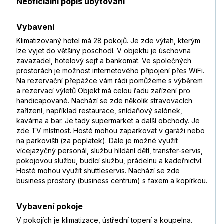
Neoficiální popis ubytování
Vybavení
Klimatizovaný hotel má 28 pokojů. Je zde výtah, kterým
lze vyjet do většiny poschodí. V objektu je úschovna
zavazadel, hotelový sejf a bankomat. Ve společných
prostorách je možnost internetového připojení přes WiFi.
Na rezervační přepážce vám rádi pomůžeme s výběrem
a rezervací výletů Objekt má celou řadu zařízení pro
handicapované. Nachází se zde několik stravovacích
zařízení, například restaurace, snídaňový salónek,
kavárna a bar. Je tady supermarket a další obchody. Je
zde TV místnost. Hosté mohou zaparkovat v garáži nebo
na parkovišti (za poplatek). Dále je možné využít
vícejazyčný personál, službu hlídání dětí, transfer-servis,
pokojovou službu, budící službu, prádelnu a kadeřnictví.
Hosté mohou využít shuttleservis. Nachází se zde
business prostory (business centrum) s faxem a kopírkou.
Vybavení pokoje
V pokojích je klimatizace, ústřední topení a koupelna.