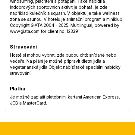
windsurfing, plachtění a potápění. Také nabídka
indoorových sportovních aktivit je bohatá, je zde
například kulečník a squash. V objektu je také wellness
zóna se saunou. V hotelu je animační program a miniklub.
Copyright GIATA 2004 - 2025. Multilingual, powered by
www.giata.com for client no. 123391
Stravování
Hosté si mohou vybrat, zda budou chtít snídaně nebo
večeře. Na přání je možné připravit dietní jídla a
vegetariánská jídla Objekt nabízí také speciální nabídky
stravování.
Platba
Je možné zaplatit platebními kartami American Express,
JCB a MasterCard.