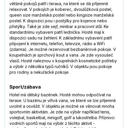
většině pokojů patří i terasa, na které se dá příjemně
relaxovat. V pokojích je koberec, dvoulůžková postel,
queen size manželská postel nebo kingsize manželská
postel. K dispozici jsou i postýlky pro kojence nebo
přistýlky. Také je zde sejf, minibar a pracovní stůl. Ke
standardnímu vybavení patří lednička. Hosté mají k
dispozici sadu na žehlení. K základnímu vybavení patří
připojení k internetu, telefon, televize, rádio a WiFi
(zdarma). Je možné rezervovat bezbariérové pokoje. V
koupelnách je sprchový kout a vana. Je zde vysoušeč
vlasů. Hosté naleznou v koupelnách kosmetické potřeby
a výběr z několika typů ručníků. V objektu jsou pokoje
pro rodiny a nekuřácké pokoje.
Sport/zábava
Hotel má dětský bazének. Hosté mohou odpočívat na
terase. U bazénu je vířivá vana, ve které se lze příjemně
uvolnit a osvěžit. V objektu je možné se věnovat mnoha
sportovním aktivitám. Je zde na výběr například tenis,
volejbal, basketbal, minigolf, golf a lukostřelba. Příznivci
vodních sportů mají na výběr z těchto aktivit -