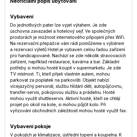
Neoficiální popis ubytování
Vybavení
Do jednotlivých pater lze vyjet výtahem. Je zde
úschovna zavazadel a hotelový sejf. Ve společných
prostorách je možnost internetového připojení přes WiFi.
Na rezervační přepážce vám rádi pomůžeme s výběrem
a rezervací výletů Hotel je vybaven celou řadou zařízení
pro handicapované. Nachází se zde několik stravovacích
zařízení, například restaurace, kavárna a bar. Základní
potřeby si mohou hosté koupit v supermarketu. Je zde
TV místnost. Ti, kteří přijeli vlastním autem, mohou
parkovat za poplatek na parkovišti. Objekt nabízí
vícejazyčný personál, službu hlídání dětí, autopůjčovnu,
transfer-servis, pokojovou službu a prádelnu. Hosté
mohou využít shuttleservis. Aktivní hosté, kteří se chtějí
projet po okolí na kole, si mohou půjčit kolo. Při
vyřizování obchodních záležitostí mohou hosté využít fax.
Vybavení pokoje
V pokojích je klimatizace, ústřední topení a koupelna. K