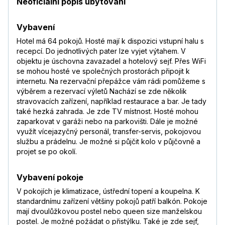
Neoficiální popis ubytování
Vybavení
Hotel má 64 pokojů. Hosté mají k dispozici vstupní halu s
recepcí. Do jednotlivých pater lze vyjet výtahem. V
objektu je úschovna zavazadel a hotelový sejf. Přes WiFi
se mohou hosté ve společných prostorách připojit k
internetu. Na rezervační přepážce vám rádi pomůžeme s
výběrem a rezervací výletů Nachází se zde několik
stravovacích zařízení, například restaurace a bar. Je tady
také hezká zahrada. Je zde TV místnost. Hosté mohou
zaparkovat v garáži nebo na parkovišti. Dále je možné
využít vícejazyčný personál, transfer-servis, pokojovou
službu a prádelnu. Je možné si půjčit kolo v půjčovně a
projet se po okolí.
Vybavení pokoje
V pokojích je klimatizace, ústřední topení a koupelna. K
standardnímu zařízení většiny pokojů patří balkón. Pokoje
mají dvoulůžkovou postel nebo queen size manželskou
postel. Je možné požádat o přistýlku. Také je zde sejf,