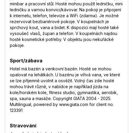
minibar a pracovní stůl. Hosté mohou použít ledničku, mini
ledničku a varnou konvici/kávovar. Na pokoji je připojení
k internetu, telefon, televize a WiFi (zdarma). Je možné
rezervovat bezbariérové pokoje. V koupelnách je
sprchový kout, vana a bidet. K dispozici mají hosté také
vysoušeč vlasů, župan a telefon. V koupelnách najdou
hosté kosmetické potřeby. V objektu jsou nekuřácké
pokoje.
Sport/zábava
Hotel má bazén a venkovní bazén. Hosté se mohou
opalovat na lehátkách. U bazénu je vířivá vana, ve které
se lze příjemně uvolnit a osvěžit. Volný čas zde hosté
mohou trávit různě, v nabídce je například jízda na
kole/horském kole, fitness studio, gymnastika, aerobik,
spa, sauna a masáže. Copyright GIATA 2004 - 2025.
Multilingual, powered by www.giata.com for client no.
123391
Stravování