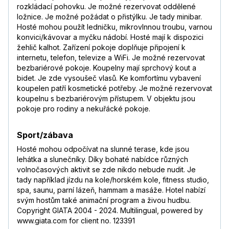
rozkládací pohovku. Je možné rezervovat oddělené
ložnice. Je možné požádat o přistýlku. Je tady minibar.
Hosté mohou použít ledničku, mikrovlnnou troubu, varnou
konvici/kávovar a myčku nádobí. Hosté mají k dispozici
žehlič kalhot. Zařízení pokoje doplňuje připojení k
internetu, telefon, televize a WiFi. Je možné rezervovat
bezbariérové pokoje. Koupelny mají sprchový kout a
bidet. Je zde vysoušeč vlasů. Ke komfortímu vybavení
koupelen patří kosmetické potřeby. Je možné rezervovat
koupelnu s bezbariérovým přístupem. V objektu jsou
pokoje pro rodiny a nekuřácké pokoje.
Sport/zábava
Hosté mohou odpočívat na slunné terase, kde jsou
lehátka a slunečníky. Díky bohaté nabídce různých
volnočasových aktivit se zde nikdo nebude nudit. Je
tady například jízdu na kole/horském kole, fitness studio,
spa, saunu, parní lázeň, hammam a masáže. Hotel nabízí
svým hostům také animační program a živou hudbu.
Copyright GIATA 2004 - 2024. Multilingual, powered by
www.giata.com for client no. 123391