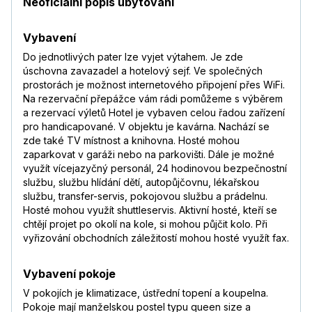
Neoficiální popis ubytování
Vybavení
Do jednotlivých pater lze vyjet výtahem. Je zde
úschovna zavazadel a hotelový sejf. Ve společných
prostorách je možnost internetového připojení přes WiFi.
Na rezervační přepážce vám rádi pomůžeme s výběrem
a rezervací výletů Hotel je vybaven celou řadou zařízení
pro handicapované. V objektu je kavárna. Nachází se
zde také TV místnost a knihovna. Hosté mohou
zaparkovat v garáži nebo na parkovišti. Dále je možné
využít vícejazyčný personál, 24 hodinovou bezpečnostní
službu, službu hlídání dětí, autopůjčovnu, lékařskou
službu, transfer-servis, pokojovou službu a prádelnu.
Hosté mohou využít shuttleservis. Aktivní hosté, kteří se
chtějí projet po okolí na kole, si mohou půjčit kolo. Při
vyřizování obchodních záležitostí mohou hosté využít fax.
Vybavení pokoje
V pokojích je klimatizace, ústřední topení a koupelna.
Pokoje mají manželskou postel typu queen size a