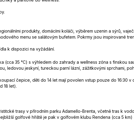
by.
egionálními produkty, domácími koláči, výběrem uzenin a sýrů, vaje
hodového menu se salátovým bufetem. Pokrmy jsou inspirované tren
la k dispozici na vyžádání.
vka (cca 35 °C) s výhledem do zahrady a wellness zóna s finskou sa
u, ledovou jeskyní, tureckou parní lázní, zážitkovými sprchami, po
oupací čepice, děti do 14 let mají povolen vstup pouze do 16:30 
 18 let).
uristitcké trasy v přírodním parku Adamello-Brenta, včetně tras k vo
, nejbližší golfové hřiště je pak v golfovém klubu Rendena (cca 5 