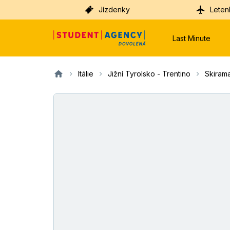
Jízdenky
Leten
Last Minute
Itálie
Jižní Tyrolsko - Trentino
Skirama