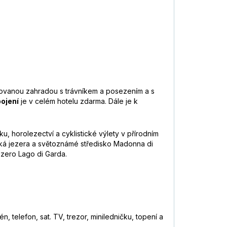
držovanou zahradou s trávníkem a posezením a s
pojení
je v celém hotelu zdarma. Dále je k
ku, horolezectví a cyklistické výlety v přírodním
orská jezera a světoznámé středisko Madonna di
ezero Lago di Garda.
 telefon, sat. TV, trezor, miniledničku, topení a