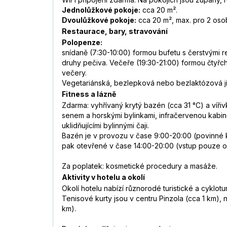
Jednolůžkové pokoje:
cca 20 m².
Dvoulůžkové pokoje:
cca 20 m², max. pro 2 oso
Restaurace, bary, stravování
Polopenze:
snídaně (7:30-10:00) formou bufetu s čerstvými r
druhy pečiva. Večeře (19:30-21:00) formou čtyřc
večery.
Vegetariánská, bezlepková nebo bezlaktózová jíd
Fitness a lázně
Zdarma: vyhřívaný krytý bazén (cca 31 °C) a víři
senem a horskými bylinkami, infračervenou kabino
uklidňujícími bylinnými čaji.
Bazén je v provozu v čase 9:00-20:00 (povinné k
pak otevřené v čase 14:00-20:00 (vstup pouze od
Za poplatek: kosmetické procedury a masáže.
Aktivity v hotelu a okolí
Okolí hotelu nabízí různorodé turistické a cyklot
Tenisové kurty jsou v centru Pinzola (cca 1 km)
km).