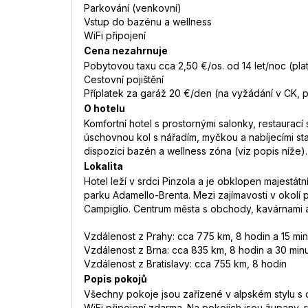
Parkování (venkovní)
Vstup do bazénu a wellness
WiFi připojení
Cena nezahrnuje
Pobytovou taxu cca 2,50 €/os. od 14 let/noc (pla
Cestovní pojištění
Příplatek za garáž 20 €/den (na vyžádání v CK, p
O hotelu
Komfortní hotel s prostornými salonky, restaurac
úschovnou kol s nářadím, myčkou a nabíjecími stan
dispozici bazén a wellness zóna (viz popis níže).
Lokalita
Hotel leží v srdci Pinzola a je obklopen majestátn
parku Adamello-Brenta. Mezi zajímavosti v okolí 
Campiglio. Centrum města s obchody, kavárnami a
Vzdálenost z Prahy: cca 775 km, 8 hodin a 15 min
Vzdálenost z Brna: cca 835 km, 8 hodin a 30 min
Vzdálenost z Bratislavy: cca 755 km, 8 hodin
Popis pokojů
Všechny pokoje jsou zařízené v alpském stylu s dř
WiFi připojení zdarma. Na pokojích jsou župany, r