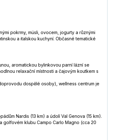
čnými pokrmy, müsli, ovocem, jogurty a různými
tinskou a italskou kuchyní. Občasné tematické
unou, aromatickou bylinkovou parní lázní se
hodlnou relaxační místnosti a čajovým koutkem s
v doprovodu dospělé osoby), wellness centrum je
dopádům Nardis (13 km) a údolí Val Genova (15 km).
km) a golfovém klubu Campo Carlo Magno (cca 20