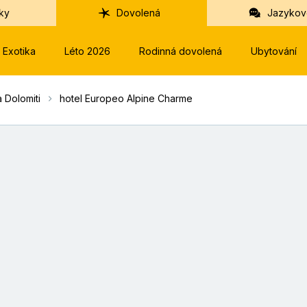
ky
Dovolená
Jazykov
Exotika
Léto 2026
Rodinná dovolená
Ubytování
 Dolomiti
hotel Europeo Alpine Charme