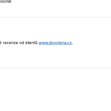
lomiti
né recenze od klientů
www.dovolena.cz
.