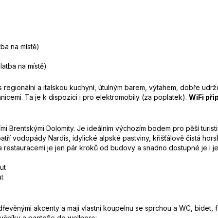
tba na místě)
latba na místě)
í s regionální a italskou kuchyní, útulným barem, výtahem, dobře u
icemi. Ta je k dispozici i pro elektromobily (za poplatek).
WiFi při
ími Brentskými Dolomity. Je ideálním výchozím bodem pro pěší turisti
patří vodopády Nardis, idylické alpské pastviny, křišťálově čistá h
 restauracemi je jen pár kroků od budovy a snadno dostupné je i j
ut
ut
evěnými akcenty a mají vlastní koupelnu se sprchou a WC, bidet, fén,
učníky a pantofle do wellness: