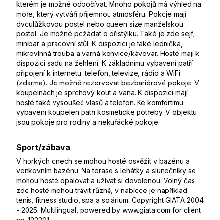
kterém je možné odpočívat. Mnoho pokojů má výhled na
moře, který vytváří příjemnou atmosféru. Pokoje mají
dvoulůžkovou postel nebo queen size manželskou
postel. Je možné požádat o přistýlku. Také je zde sejf,
minibar a pracovní stůl. K dispozici je také lednička,
mikrovlnná trouba a varná konvice/kávovar. Hosté mají k
dispozici sadu na žehlení. K základnímu vybavení patří
připojení k internetu, telefon, televize, rádio a WiFi
(zdarma). Je možné rezervovat bezbariérové pokoje. V
koupelnách je sprchový kout a vana. K dispozici mají
hosté také vysoušeč vlasů a telefon. Ke komfortímu
vybavení koupelen patří kosmetické potřeby. V objektu
jsou pokoje pro rodiny a nekuřácké pokoje.
Sport/zábava
V horkých dnech se mohou hosté osvěžit v bazénu a
venkovním bazénu. Na terase s lehátky a slunečníky se
mohou hosté opalovat a užívat si dovolenou. Volný čas
zde hosté mohou trávit různě, v nabídce je například
tenis, fitness studio, spa a solárium. Copyright GIATA 2004
- 2025. Multilingual, powered by www.giata.com for client
no. 123391