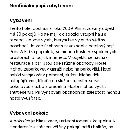
Neoficiální popis ubytování
Vybavení
Tento hotel pochází z roku 2009. Klimatizovaný objekt
má 30 pokojů. Hosté mají k dispozici vstupní halu s
recepcí. Je zde výtah, kterým lze vyjet do většiny
poschodí. Je zde úschovna zavazadel a hotelový sejf.
Přes WiFi (za poplatek) se mohou hosté ve společných
prostorách připojit k internetu. V objektu se nachází
restaurace a bar. Jsou zde i různé obchody. Hosté
mohou zaparkovat v garáži nebo na parkovišti. Hotel
nabízí vícejazyčný personál, službu hlídání dětí,
autopůjčovnu, lékařskou službu, transfer-servis,
pokojovou službu a prádelnu. Hosté mohou využít
shuttleservis. Při vyřizování obchodních záležitostí mohou
hosté využít fax.
Vybavení pokoje
V pokojích je klimatizace, ústřední topení a koupelna. K
standardnímu zařízení většiny pokojů patří i balkón, na