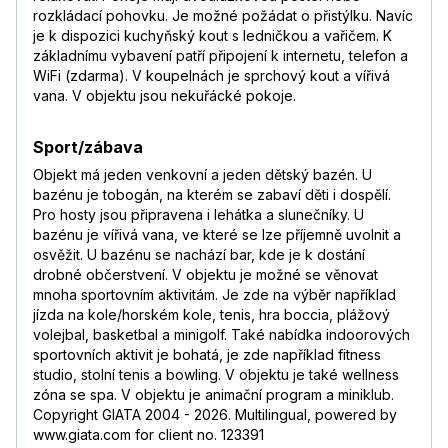
rozkládací pohovku. Je možné požádat o přistýlku. Navíc
je k dispozici kuchyňský kout s ledničkou a vařičem. K
základnímu vybavení patří připojení k internetu, telefon a
WiFi (zdarma). V koupelnách je sprchový kout a vířivá
vana. V objektu jsou nekuřácké pokoje.
Sport/zábava
Objekt má jeden venkovní a jeden dětský bazén. U
bazénu je tobogán, na kterém se zabaví děti i dospělí.
Pro hosty jsou připravena i lehátka a slunečníky. U
bazénu je vířivá vana, ve které se lze příjemně uvolnit a
osvěžit. U bazénu se nachází bar, kde je k dostání
drobné občerstvení. V objektu je možné se věnovat
mnoha sportovním aktivitám. Je zde na výběr například
jízda na kole/horském kole, tenis, hra boccia, plážový
volejbal, basketbal a minigolf. Také nabídka indoorových
sportovních aktivit je bohatá, je zde například fitness
studio, stolní tenis a bowling. V objektu je také wellness
zóna se spa. V objektu je animační program a miniklub.
Copyright GIATA 2004 - 2026. Multilingual, powered by
www.giata.com for client no. 123391