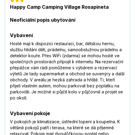
Happy Camp Camping Village Rosapineta
Neoficiální popis ubytování
Vybavení
Hosté mají k dispozici restauraci, bar, dětskou hernu,
službu hlídání dětí, prádelnu, samoobslužnou prádelnu a
detektor kouře. Přes WiFi (zdarma) se mohou hosté ve
společných prostorách připojit k internetu. Na rezervační
přepážce vám rádi pomůžeme s výběrem a rezervací
výletů Je tady supermarket a obchod se suvenýry a další
obchody. V areálu je hezká zahrada a hřiště. Ti, kteří
přijeli vlastním autem, mohou parkovat bez poplatku na
parkovišti. Je možné si půjčit kolo v půjčovně a projet se
po okolí.
Vybavení pokoje
V pokojích je klimatizace, ústřední topení a koupelna. K
většině pokojů patří i terasa, na které se dá příjemně
relaxovat. Pokoje mají dvoulůžkovou postel nebo